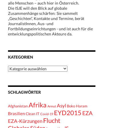
alle Menschen – auch hier in Österreich.
Die ISJE will den Blick auf globale
Zusammenhänge schärfen: Sie sammelt
„Geschichten“, Kontakte und Termine, berät
JournalistInnen, Aus- und
Fortbildungseinrichtungen - und ist auch für die
entwicklungspolitischen Akteure da.
KATEGORIEN
Kategorien
SCHLAGWÖRTER
Afrika
Asyl
Afghanistan
Boko Haram
Armut
EYD2015
EZA
Brasilien
Clean IT
Covid-19
Flucht
EZA-Kürzungen
Globaler Süden