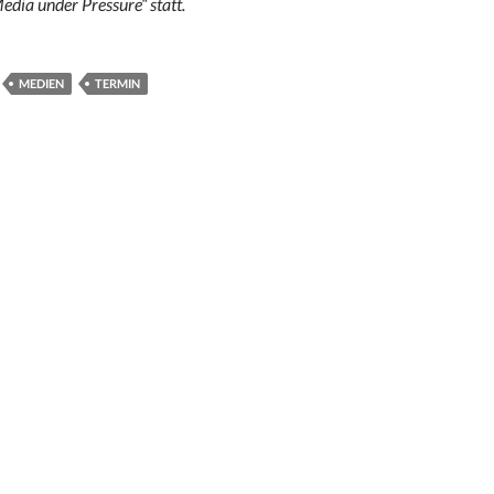
edia under Pressure“ statt.
MEDIEN
TERMIN