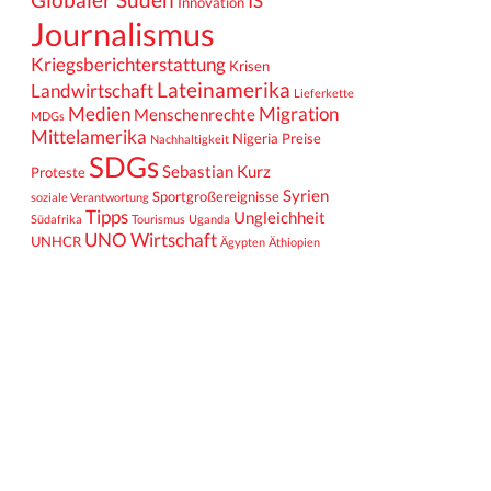
IS
Innovation
Journalismus
Kriegsberichterstattung
Krisen
Lateinamerika
Landwirtschaft
Lieferkette
Medien
Migration
Menschenrechte
MDGs
Mittelamerika
Nigeria
Preise
Nachhaltigkeit
SDGs
Sebastian Kurz
Proteste
Syrien
Sportgroßereignisse
soziale Verantwortung
Tipps
Ungleichheit
Südafrika
Tourismus
Uganda
UNO
Wirtschaft
UNHCR
Ägypten
Äthiopien