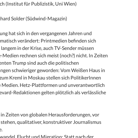
h (Institut für Publizistik, Uni Wien)
ichard Solder (Südwind-Magazin)
ng hat sich in den vergangenen Jahren und
matisch verändert: Printmedien befinden sich
 langem in der Krise, auch TV-Sender müssen
Medien rechnen sich meist (noch?) nicht. In Zeiten
enten Trump sind auch die politischen
gen schwieriger geworden: Vom Weißen Haus in
zum Kreml in Moskau stellen sich PolitikerInnen
ie Medien. Hetz-Plattformen und unverantwortlich
vard-Redaktionen gelten plötzlich als verlässliche
 in Zeiten von globalen Herausforderungen, vor
stehen, qualitativer, konstruktiver Journalismus
e.
wandel, Flucht und Migration: Statt nach der