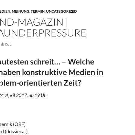
EDIEN
,
MEINUNG
,
TERMIN
,
UNCATEGORIZED
ND-MAGAZIN |
AUNDERPRESSURE
ISJE
autesten schreit… – Welche
haben konstruktive Medien in
blem-orientierten Zei
t?
4. April 2017, ab 19 Uh
r
pernik (ORF)
d (dossier.at)