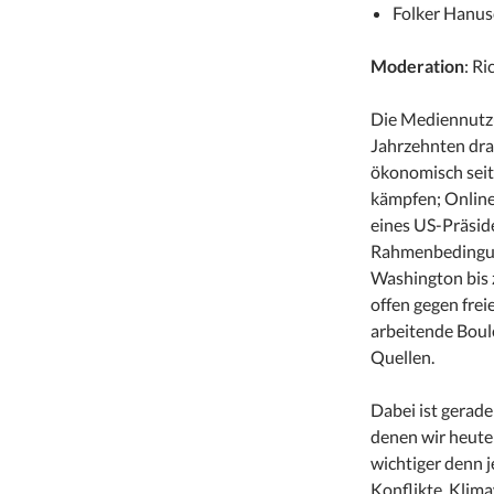
Folker Hanusc
Moderation
: R
Die Mediennutzu
Jahrzehnten dra
ökonomisch seit
kämpfen; Online-
eines US-Präsid
Rahmenbedingun
Washington bis 
offen gegen fre
arbeitende Boule
Quellen.
Dabei ist gerade
denen wir heute 
wichtiger denn j
Konflikte, Klima