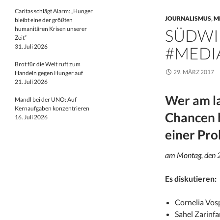
Caritas schlägt Alarm: „Hunger
JOURNALISMUS
,
M
bleibt eine der größten
humanitären Krisen unserer
SÜDWI
Zeit“
31. Juli 2026
#MEDI
Brot für die Welt ruft zum
29. MÄRZ 2017
Handeln gegen Hunger auf
21. Juli 2026
Wer am l
Mandl bei der UNO: Auf
Kernaufgaben konzentrieren
Chancen 
16. Juli 2026
einer Pro
am Montag, den 2
Es diskutieren:
Cornelia Vos
Sahel Zarinfar