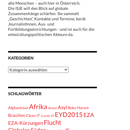
alle Menschen – auch hier in Österreich.
Die ISJE will den Blick auf globale
Zusammenhänge schärfen: Sie sammelt
„Geschichten“, Kontakte und Termine, berät
JournalistInnen, Aus- und
Fortbildungseinrichtungen - und ist auch für die
entwicklungspolitischen Akteure da.
KATEGORIEN
Kategorien
SCHLAGWÖRTER
Afrika
Asyl
Afghanistan
Boko Haram
Armut
EYD2015
EZA
Brasilien
Clean IT
Covid-19
Flucht
EZA-Kürzungen
Globaler Süden