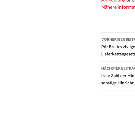
Nähere Informa
Beitrags-
VORHERIGER BEIT
Navigati
PA: Breites zivilg
Lieferkettengeset
NÄCHSTER BEITRA
Iran: Zahl der Hi
sonstige Hinricht