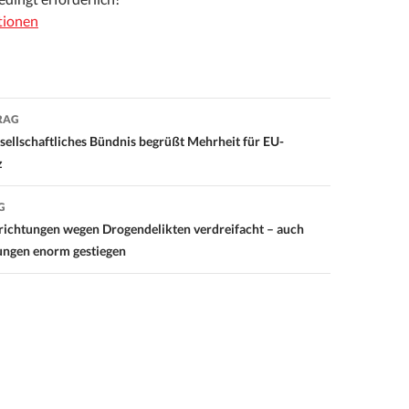
tionen
RAG
on
esellschaftliches Bündnis begrüßt Mehrheit für EU-
z
G
nrichtungen wegen Drogendelikten verdreifacht – auch
ungen enorm gestiegen