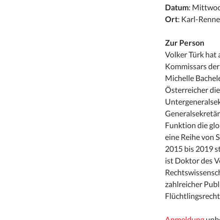
Datum
: Mittwoc
Ort
: Karl-Renne
Zur Person
Volker Türk hat
Kommissars der
Michelle Bachel
Österreicher di
Untergeneralsekr
Generalsekretär
Funktion die glo
eine Reihe von 
2015 bis 2019 s
ist Doktor des V
Rechtswissenscha
zahlreicher Publ
Flüchtlingsrech
Anmeldung
unbe