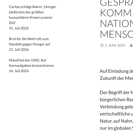
GESPR
Caritas schlägt Alarm: „Hunger
KOMMI
bleibt eine der größten
humanitären Krisen unserer
NATIO
Zeit“
31. Juli 2026
MENSC
Brot für die Welt ruft zum
Handeln gegen Hunger auf
1. JUNI 2023
21. Juli 2026
Mandl bei der UNO: Auf
Kernaufgaben konzentrieren
Auf Einladung de
16. Juli 2026
Zukunft der Men
Der Begriff der
bürgerlichen Re
Verbindung gebra
wirtschaftliche 
Natur, auf Nahr
nur im globalen 