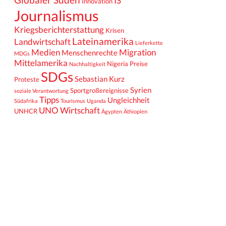
IS
Innovation
Journalismus
Kriegsberichterstattung
Krisen
Lateinamerika
Landwirtschaft
Lieferkette
Medien
Migration
Menschenrechte
MDGs
Mittelamerika
Nigeria
Preise
Nachhaltigkeit
SDGs
Sebastian Kurz
Proteste
Syrien
Sportgroßereignisse
soziale Verantwortung
Tipps
Ungleichheit
Südafrika
Tourismus
Uganda
UNO
Wirtschaft
UNHCR
Ägypten
Äthiopien