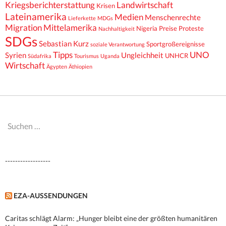
Kriegsberichterstattung
Landwirtschaft
Krisen
Lateinamerika
Medien
Menschenrechte
Lieferkette
MDGs
Migration
Mittelamerika
Nigeria
Preise
Proteste
Nachhaltigkeit
SDGs
Sebastian Kurz
Sportgroßereignisse
soziale Verantwortung
Tipps
UNO
Syrien
Ungleichheit
UNHCR
Südafrika
Tourismus
Uganda
Wirtschaft
Ägypten
Äthiopien
Suchen
nach:
------------------
EZA-AUSSENDUNGEN
Caritas schlägt Alarm: „Hunger bleibt eine der größten humanitären