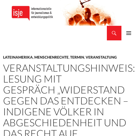
Suchen
isje
ZUM
PRIMÄR
INHALT
MENÜ
SPRINGEN
LATEINAMERIKA
,
MENSCHENRECHTE
,
TERMIN
,
VERANSTALTUNG
VERANSTALTUNGSHINWEIS:
LESUNG MIT
GESPRÄCH „WIDERSTAND
GEGEN DAS ENTDECKEN –
INDIGENE VÖLKER IN
ABGESCHIEDENHEIT UND
DAS RECHT AUF