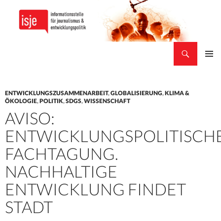
Suchen
isje
ZUM
PRIMÄR
INHALT
MENÜ
SPRINGEN
ENTWICKLUNGSZUSAMMENARBEIT
,
GLOBALISIERUNG
,
KLIMA &
ÖKOLOGIE
,
POLITIK
,
SDGS
,
WISSENSCHAFT
AVISO:
ENTWICKLUNGSPOLITISCH
FACHTAGUNG.
NACHHALTIGE
ENTWICKLUNG FINDET
STADT