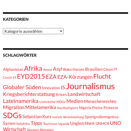
KATEGORIEN
Kategorien
SCHLAGWÖRTER
Afrika
Asyl
Brasilien
Afghanistan
Boko Haram
Clean IT
Armut
EYD2015
Flucht
EZA
EZA-Kürzungen
Covid-19
Journalismus
Globaler Süden
IS
Innovation
Kriegsberichterstattung
Landwirtschaft
Krisen
Lateinamerika
Medien
Menschenrechte
Lieferkette
MDGs
Migration
Mittelamerika
Nigeria
Preise
Proteste
Nachhaltigkeit
SDGs
Sebastian Kurz
Sportgroßereignisse
soziale Verantwortung
Tipps
UNO
Syrien
Ungleichheit
UNHCR
Südafrika
Tourismus
Uganda
Wirtschaft
Ägypten
Äthiopien