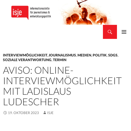
Suchen
isje
ZUM
PRIMÄR
INHALT
MENÜ
SPRINGEN
INTERVIEWMÖGLICHKEIT
,
JOURNALISMUS
,
MEDIEN
,
POLITIK
,
SDGS
,
SOZIALE VERANTWORTUNG
,
TERMIN
AVISO: ONLINE-
INTERVIEWMÖGLICHKEIT
MIT LADISLAUS
LUDESCHER
19. OKTOBER 2023
ISJE