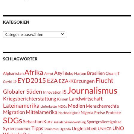
KATEGORIEN
Kategorien
SCHLAGWÖRTER
Afrika
Asyl
Brasilien
Afghanistan
Boko Haram
Clean IT
Armut
EYD2015
Flucht
EZA
EZA-Kürzungen
Covid-19
Journalismus
Globaler Süden
IS
Innovation
Kriegsberichterstattung
Landwirtschaft
Krisen
Lateinamerika
Medien
Menschenrechte
Lieferkette
MDGs
Migration
Mittelamerika
Nigeria
Preise
Proteste
Nachhaltigkeit
SDGs
Sebastian Kurz
Sportgroßereignisse
soziale Verantwortung
Tipps
UNO
Syrien
Ungleichheit
UNHCR
Südafrika
Tourismus
Uganda