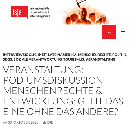
Suchen
isje
ZUM
PRIMÄR
INHALT
MENÜ
SPRINGEN
INTERVIEWMÖGLICHKEIT
,
LATEINAMERIKA
,
MENSCHENRECHTE
,
POLITIK
,
SDGS
,
SOZIALE VERANTWORTUNG
,
TOURISMUS
,
VERANSTALTUNG
VERANSTALTUNG:
PODIUMSDISKUSSION |
MENSCHENRECHTE &
ENTWICKLUNG: GEHT DAS
EINE OHNE DAS ANDERE?
30. OKTOBER 2023
ISJE