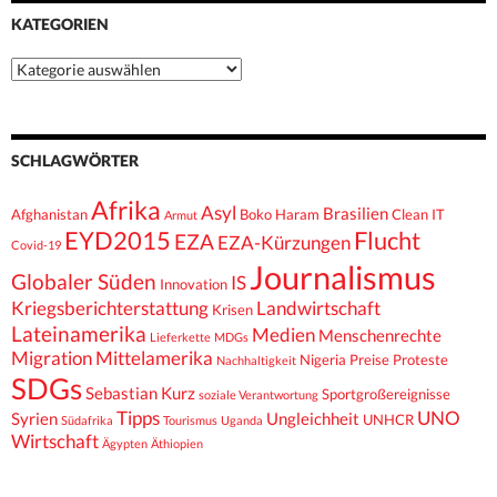
KATEGORIEN
Kategorien
SCHLAGWÖRTER
Afrika
Asyl
Brasilien
Afghanistan
Boko Haram
Clean IT
Armut
EYD2015
Flucht
EZA
EZA-Kürzungen
Covid-19
Journalismus
Globaler Süden
IS
Innovation
Kriegsberichterstattung
Landwirtschaft
Krisen
Lateinamerika
Medien
Menschenrechte
Lieferkette
MDGs
Migration
Mittelamerika
Nigeria
Preise
Proteste
Nachhaltigkeit
SDGs
Sebastian Kurz
Sportgroßereignisse
soziale Verantwortung
Tipps
UNO
Syrien
Ungleichheit
UNHCR
Südafrika
Tourismus
Uganda
Wirtschaft
Ägypten
Äthiopien