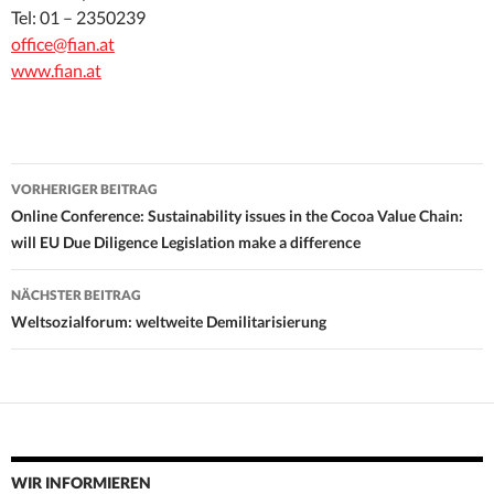
Tel: 01 – 2350239
office@fian.at
www.fian.at
Beitrags-
VORHERIGER BEITRAG
Navigation
Online Conference: Sustainability issues in the Cocoa Value Chain:
will EU Due Diligence Legislation make a difference
NÄCHSTER BEITRAG
Weltsozialforum: weltweite Demilitarisierung
WIR INFORMIEREN