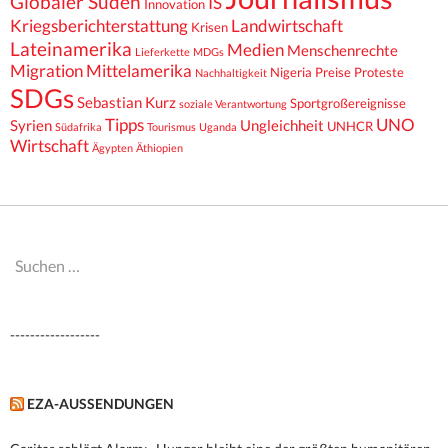
Globaler Süden
IS
Innovation
Kriegsberichterstattung
Landwirtschaft
Krisen
Lateinamerika
Medien
Menschenrechte
Lieferkette
MDGs
Migration
Mittelamerika
Nigeria
Preise
Proteste
Nachhaltigkeit
SDGs
Sebastian Kurz
Sportgroßereignisse
soziale Verantwortung
Tipps
UNO
Syrien
Ungleichheit
UNHCR
Südafrika
Tourismus
Uganda
Wirtschaft
Ägypten
Äthiopien
Suchen
nach:
------------------
EZA-AUSSENDUNGEN