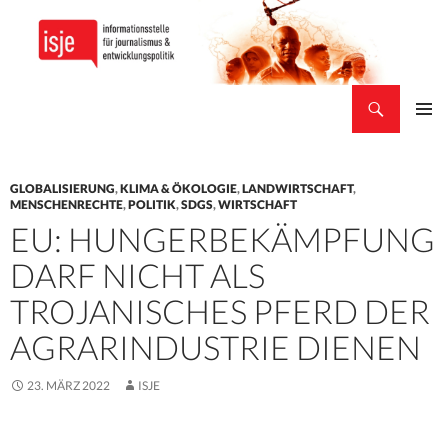
Suchen
isje
ZUM
PRIMÄR
INHALT
MENÜ
SPRINGEN
GLOBALISIERUNG
,
KLIMA & ÖKOLOGIE
,
LANDWIRTSCHAFT
,
MENSCHENRECHTE
,
POLITIK
,
SDGS
,
WIRTSCHAFT
EU: HUNGERBEKÄMPFUNG
DARF NICHT ALS
TROJANISCHES PFERD DER
AGRARINDUSTRIE DIENEN
23. MÄRZ 2022
ISJE