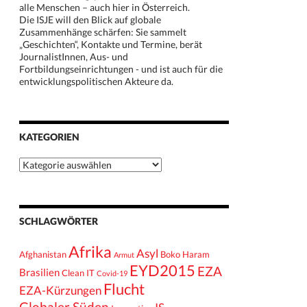
alle Menschen – auch hier in Österreich.
Die ISJE will den Blick auf globale
Zusammenhänge schärfen: Sie sammelt
„Geschichten“, Kontakte und Termine, berät
JournalistInnen, Aus- und
Fortbildungseinrichtungen - und ist auch für die
entwicklungspolitischen Akteure da.
KATEGORIEN
Kategorien
SCHLAGWÖRTER
Afrika
Asyl
Afghanistan
Boko Haram
Armut
EYD2015
EZA
Brasilien
Clean IT
Covid-19
Flucht
EZA-Kürzungen
Globaler Süden