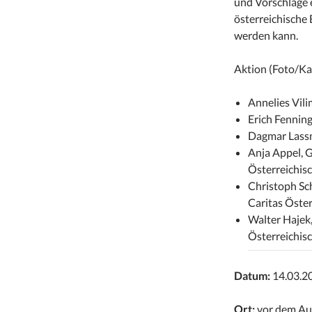
und Vorschläge 
österreichische 
werden kann.
Aktion (Foto/Ka
Annelies Vil
Erich Fenning
Dagmar Lassm
Anja Appel, G
Österreichis
Christoph Sc
Caritas Öster
Walter Hajek
Österreichis
Datum:
14.03.20
Ort:
vor dem Au