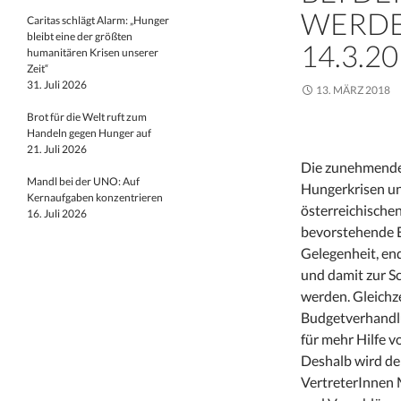
WERDE
Caritas schlägt Alarm: „Hunger
bleibt eine der größten
14.3.2
humanitären Krisen unserer
Zeit“
31. Juli 2026
13. MÄRZ 2018
Brot für die Welt ruft zum
Handeln gegen Hunger auf
21. Juli 2026
Die zunehmende
Mandl bei der UNO: Auf
Hungerkrisen un
Kernaufgaben konzentrieren
österreichische
16. Juli 2026
bevorstehende E
Gelegenheit, en
und damit zur S
werden. Gleichze
Budgetverhandl
für mehr Hilfe v
Deshalb wird d
VertreterInnen 