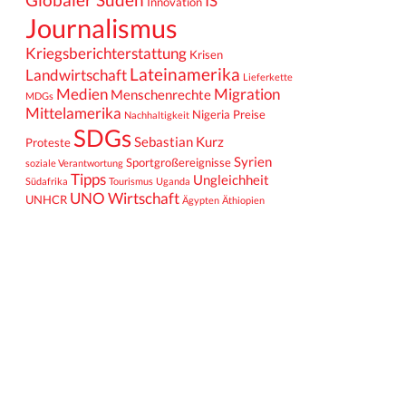
IS
Innovation
Journalismus
Kriegsberichterstattung
Krisen
Lateinamerika
Landwirtschaft
Lieferkette
Medien
Migration
Menschenrechte
MDGs
Mittelamerika
Nigeria
Preise
Nachhaltigkeit
SDGs
Sebastian Kurz
Proteste
Syrien
Sportgroßereignisse
soziale Verantwortung
Tipps
Ungleichheit
Südafrika
Tourismus
Uganda
UNO
Wirtschaft
UNHCR
Ägypten
Äthiopien