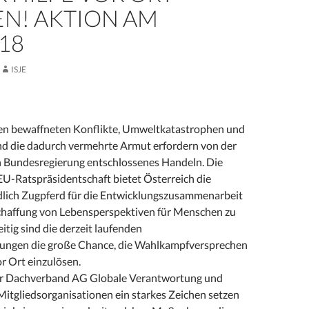
N! AKTION AM
018
ISJE
n bewaffneten Konflikte, Umweltkatastrophen und
d die dadurch vermehrte Armut erfordern von der
n Bundesregierung entschlossenes Handeln. Die
U-Ratspräsidentschaft bietet Österreich die
dlich Zugpferd für die Entwicklungszusammenarbeit
chaffung von Lebensperspektiven für Menschen zu
itig sind die derzeit laufenden
ungen die große Chance, die Wahlkampfversprechen
or Ort einzulösen.
er Dachverband AG Globale Verantwortung und
Mitgliedsorganisationen ein starkes Zeichen setzen