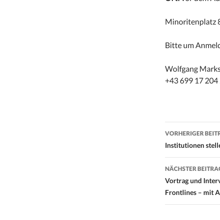
Minoritenplatz 
Bitte um Anmeldu
Wolfgang Marks
+43 699 17 204
Beitrags-
VORHERIGER BEIT
Navigati
Institutionen ste
NÄCHSTER BEITRA
Vortrag und Inter
Frontlines – mit 