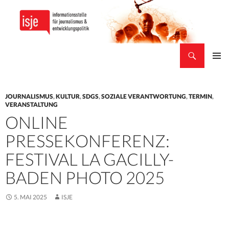
Suchen
isje
ZUM
PRIMÄR
INHALT
MENÜ
SPRINGEN
JOURNALISMUS
,
KULTUR
,
SDGS
,
SOZIALE VERANTWORTUNG
,
TERMIN
,
VERANSTALTUNG
ONLINE
PRESSEKONFERENZ:
FESTIVAL LA GACILLY-
BADEN PHOTO 2025
5. MAI 2025
ISJE