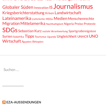
Journalismus
Globaler Süden
IS
Innovation
Kriegsberichterstattung
Landwirtschaft
Krisen
Lateinamerika
Medien
Menschenrechte
Lieferkette
MDGs
Migration
Mittelamerika
Nigeria
Preise
Proteste
Nachhaltigkeit
SDGs
Sebastian Kurz
Sportgroßereignisse
soziale Verantwortung
Tipps
UNO
Syrien
Ungleichheit
UNHCR
Südafrika
Tourismus
Uganda
Wirtschaft
Ägypten
Äthiopien
Suchen
nach:
------------------
EZA-AUSSENDUNGEN