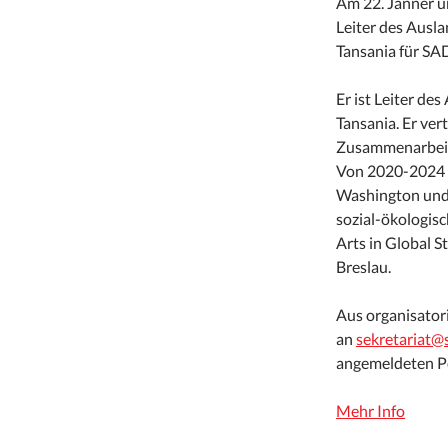
Am 22. Jänner u
Leiter des Ausla
Tansania für S
Er ist Leiter de
Tansania. Er ver
Zusammenarbeit 
Von 2020-2024 be
Washington und 
sozial-ökologisc
Arts in Global S
Breslau.
​Aus organisat
an
sekretariat@
angemeldeten Pe
Mehr Info