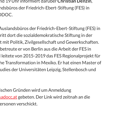
nd 19 Uhr informiert darüber
Christian Denzin
,
ndsbüros der Friedrich-Ebert-Stiftung (FES) in
ADDOC.
s Auslandsbüros der Friedrich-Ebert-Stiftung (FES) in
tritt dort die sozialdemokratische Stiftung in der
mit Politik, Zivilgesellschaft und Gewerkschaften.
treute er von Berlin aus die Arbeit der FES in
leitete von 2015-2019 das FES Regionalprojekt für
he Transformation in Mexiko. Er hat einen Master of
tudies der Universitäten Leipzig, Stellenbosch und
orischen Gründen wird um Anmeldung
sadocc.at
gebeten. Der Link wird zeitnah an die
rsonen verschickt.