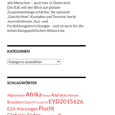
alle Menschen – auch hier in Österreich.
Die ISJE will den Blick auf globale
Zusammenhänge schärfen: Sie sammelt
„Geschichten“, Kontakte und Termine, berät
JournalistInnen, Aus- und
Fortbildungseinrichtungen - und ist auch für die
entwicklungspolitischen Akteure da.
KATEGORIEN
Kategorien
SCHLAGWÖRTER
Afrika
Asyl
Afghanistan
Boko Haram
Armut
EYD2015
EZA
Brasilien
Clean IT
Covid-19
Flucht
EZA-Kürzungen
Globaler Süden