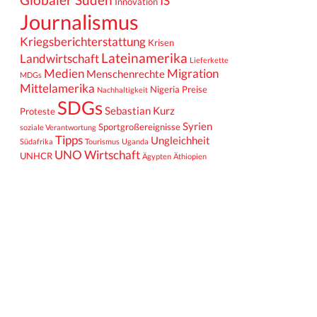
IS
Innovation
Journalismus
Kriegsberichterstattung
Krisen
Lateinamerika
Landwirtschaft
Lieferkette
Medien
Migration
Menschenrechte
MDGs
Mittelamerika
Nigeria
Preise
Nachhaltigkeit
SDGs
Sebastian Kurz
Proteste
Syrien
Sportgroßereignisse
soziale Verantwortung
Tipps
Ungleichheit
Südafrika
Tourismus
Uganda
UNO
Wirtschaft
UNHCR
Ägypten
Äthiopien