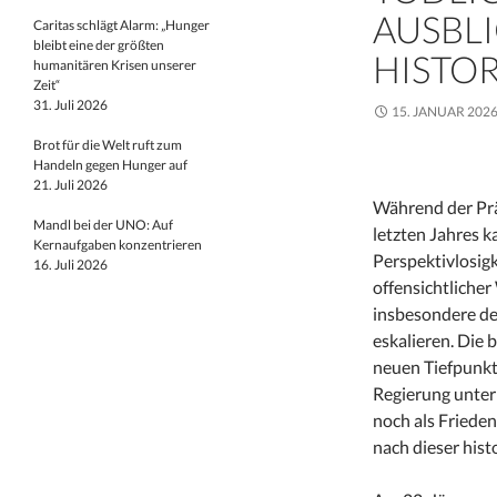
AUSBL
Caritas schlägt Alarm: „Hunger
bleibt eine der größten
HISTO
humanitären Krisen unserer
Zeit“
31. Juli 2026
15. JANUAR 202
Brot für die Welt ruft zum
Handeln gegen Hunger auf
21. Juli 2026
Während der Pr
Mandl bei der UNO: Auf
letzten Jahres 
Kernaufgaben konzentrieren
Perspektivlosig
16. Juli 2026
offensichtliche
insbesondere de
eskalieren. Die 
neuen Tiefpunkt
Regierung unter
noch als Frieden
nach dieser hist