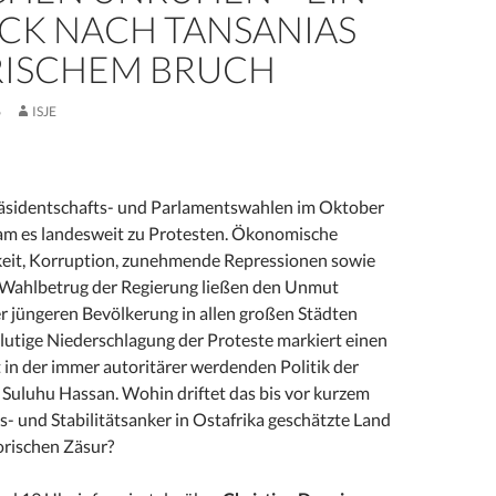
ICK NACH TANSANIAS
RISCHEM BRUCH
6
ISJE
äsidentschafts- und Parlamentswahlen im Oktober
kam es landesweit zu Protesten. Ökonomische
keit, Korruption, zunehmende Repressionen sowie
r Wahlbetrug der Regierung ließen den Unmut
r jüngeren Bevölkerung in allen großen Städten
blutige Niederschlagung der Proteste markiert einen
 in der immer autoritärer werdenden Politik der
 Suluhu Hassan. Wohin driftet das bis vor kurzem
s- und Stabilitätsanker in Ostafrika geschätzte Land
orischen Zäsur?