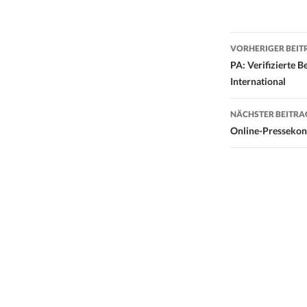
Beitrags-
VORHERIGER BEIT
Navigati
PA: Verifizierte
International
NÄCHSTER BEITRA
Online-Pressekon