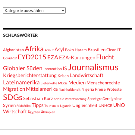
Kategorien
SCHLAGWÖRTER
Afrika
Asyl
Brasilien
Afghanistan
Boko Haram
Clean IT
Armut
EYD2015
Flucht
EZA
EZA-Kürzungen
Covid-19
Journalismus
Globaler Süden
IS
Innovation
Kriegsberichterstattung
Landwirtschaft
Krisen
Lateinamerika
Medien
Menschenrechte
Lieferkette
MDGs
Migration
Mittelamerika
Nigeria
Preise
Proteste
Nachhaltigkeit
SDGs
Sebastian Kurz
Sportgroßereignisse
soziale Verantwortung
Tipps
UNO
Syrien
Ungleichheit
UNHCR
Südafrika
Tourismus
Uganda
Wirtschaft
Ägypten
Äthiopien