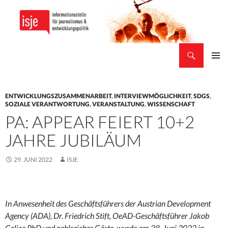
Suchen
isje
ZUM
PRIMÄR
INHALT
MENÜ
SPRINGEN
ENTWICKLUNGSZUSAMMENARBEIT
,
INTERVIEWMÖGLICHKEIT
,
SDGS
,
SOZIALE VERANTWORTUNG
,
VERANSTALTUNG
,
WISSENSCHAFT
PA: APPEAR FEIERT 10+2
JAHRE JUBILÄUM
29. JUNI 2022
ISJE
In Anwesenheit des Geschäftsführers der Austrian Development
Agency (ADA), Dr. Friedrich Stift, OeAD-Geschäftsführer Jakob
Calice PhD und zahlreicher Gäste, wurde am 28. Juni 2022 in