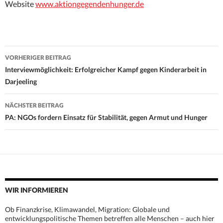
Website
www.aktiongegendenhunger.de
Beitrags-
VORHERIGER BEITRAG
Navigation
Interviewmöglichkeit: Erfolgreicher Kampf gegen Kinderarbeit in
Darjeeling
NÄCHSTER BEITRAG
PA: NGOs fordern Einsatz für Stabilität, gegen Armut und Hunger
WIR INFORMIEREN
Ob Finanzkrise, Klimawandel, Migration: Globale und
entwicklungspolitische Themen betreffen alle Menschen – auch hier