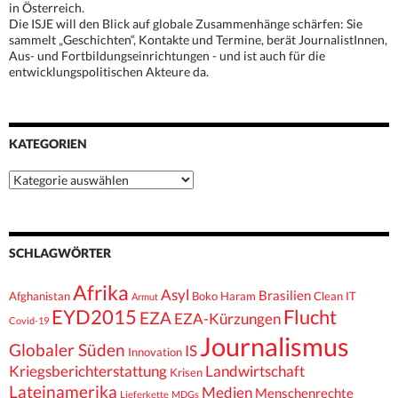
in Österreich.
Die ISJE will den Blick auf globale Zusammenhänge schärfen: Sie
sammelt „Geschichten“, Kontakte und Termine, berät JournalistInnen,
Aus- und Fortbildungseinrichtungen - und ist auch für die
entwicklungspolitischen Akteure da.
KATEGORIEN
Kategorien
SCHLAGWÖRTER
Afrika
Asyl
Brasilien
Afghanistan
Boko Haram
Clean IT
Armut
EYD2015
Flucht
EZA
EZA-Kürzungen
Covid-19
Journalismus
Globaler Süden
IS
Innovation
Kriegsberichterstattung
Landwirtschaft
Krisen
Lateinamerika
Medien
Menschenrechte
Lieferkette
MDGs