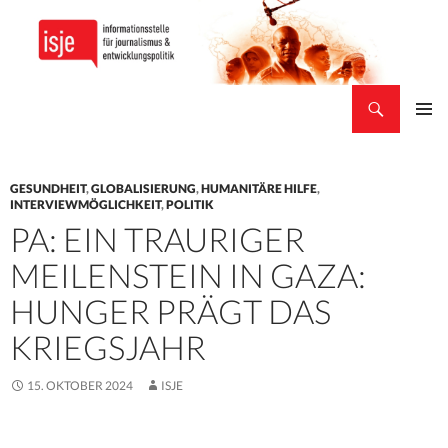
Suchen
isje
ZUM
PRIMÄR
INHALT
MENÜ
SPRINGEN
GESUNDHEIT
,
GLOBALISIERUNG
,
HUMANITÄRE HILFE
,
INTERVIEWMÖGLICHKEIT
,
POLITIK
PA: EIN TRAURIGER
MEILENSTEIN IN GAZA:
HUNGER PRÄGT DAS
KRIEGSJAHR
15. OKTOBER 2024
ISJE