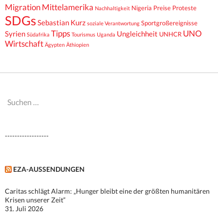
Migration
Mittelamerika
Nigeria
Preise
Proteste
Nachhaltigkeit
SDGs
Sebastian Kurz
Sportgroßereignisse
soziale Verantwortung
Tipps
UNO
Syrien
Ungleichheit
UNHCR
Südafrika
Tourismus
Uganda
Wirtschaft
Ägypten
Äthiopien
Suchen
nach:
------------------
EZA-AUSSENDUNGEN
Caritas schlägt Alarm: „Hunger bleibt eine der größten humanitären
Krisen unserer Zeit“
31. Juli 2026