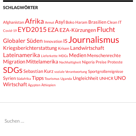
SCHLAGWÖRTER
Afrika
Asyl
Brasilien
Afghanistan
Boko Haram
Clean IT
Armut
EYD2015
Flucht
EZA
EZA-Kürzungen
Covid-19
Journalismus
Globaler Süden
IS
Innovation
Kriegsberichterstattung
Landwirtschaft
Krisen
Lateinamerika
Medien
Menschenrechte
Lieferkette
MDGs
Migration
Mittelamerika
Nigeria
Preise
Proteste
Nachhaltigkeit
SDGs
Sebastian Kurz
Sportgroßereignisse
soziale Verantwortung
Tipps
UNO
Syrien
Ungleichheit
UNHCR
Südafrika
Tourismus
Uganda
Wirtschaft
Ägypten
Äthiopien
Suchen
nach: