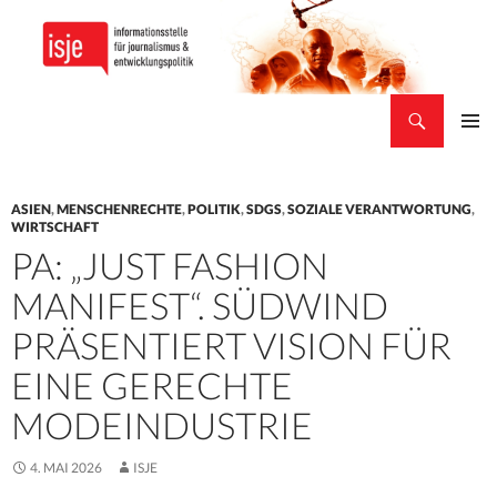
Suchen
isje
ZUM
PRIMÄR
INHALT
MENÜ
SPRINGEN
ASIEN
,
MENSCHENRECHTE
,
POLITIK
,
SDGS
,
SOZIALE VERANTWORTUNG
,
WIRTSCHAFT
PA: „JUST FASHION
MANIFEST“. SÜDWIND
PRÄSENTIERT VISION FÜR
EINE GERECHTE
MODEINDUSTRIE
4. MAI 2026
ISJE