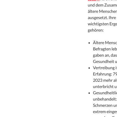
und dem Zusamme
ältere Menschen
ausgesetzt. Ihre
wichtigsten Erg
gehören:
Ältere Mensc
Befragten leb
gaben an, das
Gesundheit u
Vertreibung i
Erfahrung: 7
2023 mehr als
unterbricht u
Gesundheitli
unbehandelt:
Schmerzen un
extrem einge