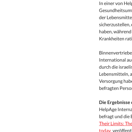
In einer von He
Gesundheitsumfr
der Lebensmitte
sicherzustellen,
haben, während 
Krankheiten rati
Binnenvertriebe
International au
durch die israe
Lebensmitteln, 
Versorgung habe
befragten Perso
Die Ergebnisse
HelpAge Interna
befragt und die
Their Limits: Th
today
veröffent