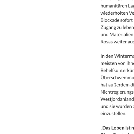
humanitären Lag
wiederholten Ve
Blockade sofort
Zugang zu leben
und Materialien 
Rosas weiter aus
In den Wintermo
meisten von ihne
Behelfsunterkün
Überschwemmunge
hat außerdem di
Nichtregierungs
Westjordanland 
und sie wurden a
einzustellen.
„Das Leben ist