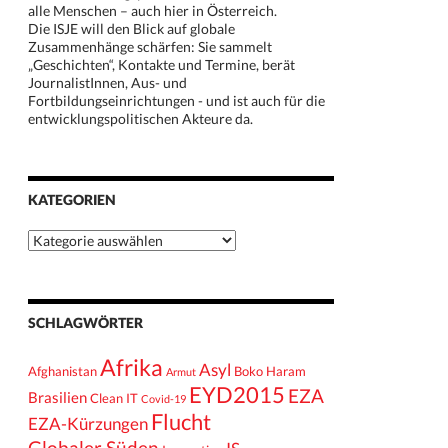
alle Menschen – auch hier in Österreich.
Die ISJE will den Blick auf globale
Zusammenhänge schärfen: Sie sammelt
„Geschichten“, Kontakte und Termine, berät
JournalistInnen, Aus- und
Fortbildungseinrichtungen - und ist auch für die
entwicklungspolitischen Akteure da.
KATEGORIEN
Kategorien
SCHLAGWÖRTER
Afrika
Asyl
Afghanistan
Boko Haram
Armut
EYD2015
EZA
Brasilien
Clean IT
Covid-19
Flucht
EZA-Kürzungen
Globaler Süden