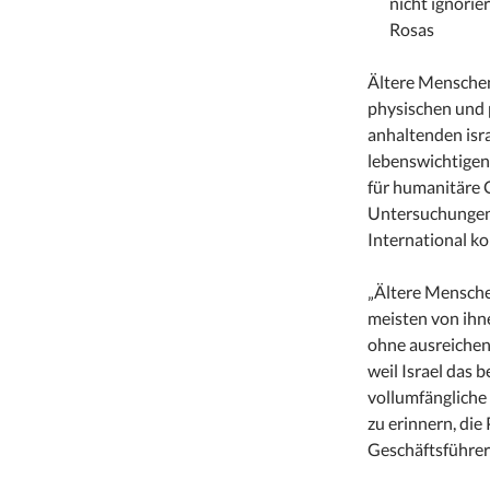
nicht ignorie
Rosas
Ältere Menschen
physischen und 
anhaltenden isr
lebenswichtigen
für humanitäre 
Untersuchunge
International k
„Ältere Mensche
meisten von ihne
ohne ausreichend
weil Israel das
vollumfängliche H
zu erinnern, die
Geschäftsführer