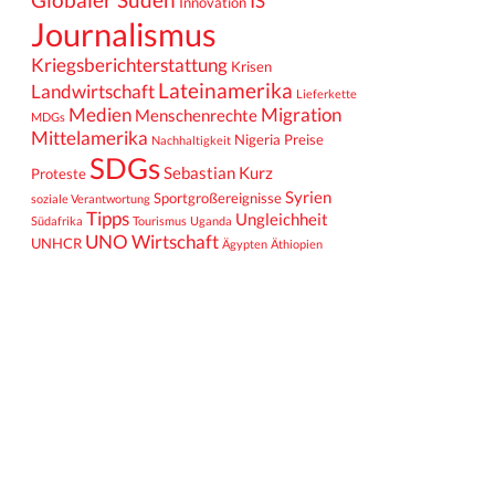
IS
Innovation
Journalismus
Kriegsberichterstattung
Krisen
Lateinamerika
Landwirtschaft
Lieferkette
Medien
Migration
Menschenrechte
MDGs
Mittelamerika
Nigeria
Preise
Nachhaltigkeit
SDGs
Sebastian Kurz
Proteste
Syrien
Sportgroßereignisse
soziale Verantwortung
Tipps
Ungleichheit
Südafrika
Tourismus
Uganda
UNO
Wirtschaft
UNHCR
Ägypten
Äthiopien