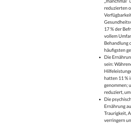
„manchmal“ u
reduzierten 
Verfügbarkeit
Gesundheitsv
17 % der Bef
vollem Umfang
Behandlung c
häufigsten g
Die Ernährun
sein: Während
Hilfeleistung
hatten 11 % i
genommen; u
reduziert, um
Die psychisch
Ernährung au
Traurigkeit, 
verringern u