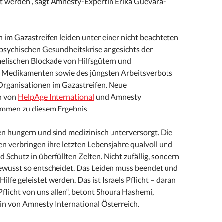
rt werden“, sagt Amnesty-Expertin Erika Guevara-
 im Gazastreifen leiden unter einer nicht beachteten
psychischen Gesundheitskrise angesichts der
aelischen Blockade von Hilfsgütern und
 Medikamenten sowie des jüngsten Arbeitsverbots
Organisationen im Gazastreifen. Neue
n von
HelpAge International
und Amnesty
ommen zu diesem Ergebnis.
n hungern und sind medizinisch unterversorgt. Die
n verbringen ihre letzten Lebensjahre qualvoll und
 Schutz in überfüllten Zelten. Nicht zufällig, sondern
 bewusst so entscheidet. Das Leiden muss beendet und
ilfe geleistet werden. Das ist Israels Pflicht – daran
 Pflicht von uns allen“, betont Shoura Hashemi,
in von Amnesty International Österreich.