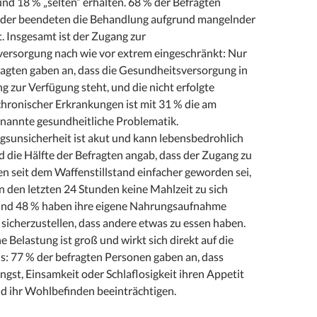
nd 18 % „selten“ erhalten. 68 % der Befragten
oder beendeten die Behandlung aufgrund mangelnder
. Insgesamt ist der Zugang zur
ersorgung nach wie vor extrem eingeschränkt: Nur
ragten gaben an, dass die Gesundheitsversorgung in
 zur Verfügung steht, und die nicht erfolgte
hronischer Erkrankungen ist mit 31 % die am
enannte gesundheitliche Problematik.
gsunsicherheit ist akut und kann lebensbedrohlich
 die Hälfte der Befragten angab, dass der Zugang zu
en seit dem Waffenstillstand einfacher geworden sei,
n den letzten 24 Stunden keine Mahlzeit zu sich
nd 48 % haben ihre eigene Nahrungsaufnahme
 sicherzustellen, dass andere etwas zu essen haben.
e Belastung ist groß und wirkt sich direkt auf die
s: 77 % der befragten Personen gaben an, dass
Angst, Einsamkeit oder Schlaflosigkeit ihren Appetit
nd ihr Wohlbefinden beeinträchtigen.