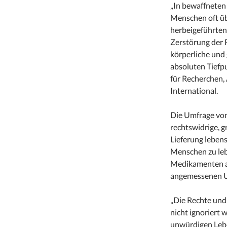
„In bewaffneten
Menschen oft übe
herbeigeführten
Zerstörung der P
körperliche und
absoluten Tiefpu
für Recherchen,
International.
Die Umfrage von 
rechtswidrige, 
Lieferung leben
Menschen zu leb
Medikamenten al
angemessenen Un
„Die Rechte und
nicht ignoriert 
unwürdigen Leb