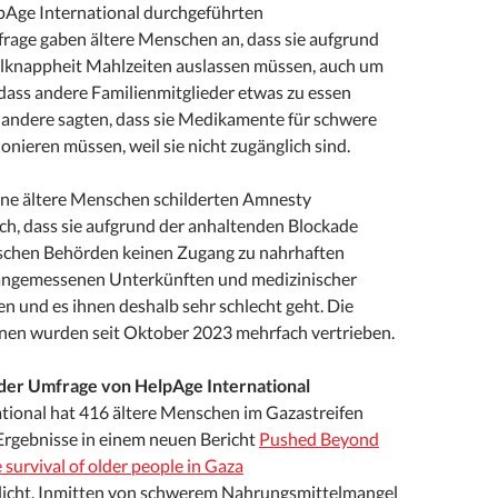
lpAge International durchgeführten
age gaben ältere Menschen an, dass sie aufgrund
lknappheit Mahlzeiten auslassen müssen, auch um
 dass andere Familienmitglieder etwas zu essen
andere sagten, dass sie Medikamente für schwere
onieren müssen, weil sie nicht zugänglich sind.
ne ältere Menschen schilderten Amnesty
ch, dass sie aufgrund der anhaltenden Blockade
lischen Behörden keinen Zugang zu nahrhaften
angemessenen Unterkünften und medizinischer
n und es ihnen deshalb sehr schlecht geht. Die
nen wurden seit Oktober 2023 mehrfach vertrieben.
 der Umfrage von HelpAge International
tional hat 416 ältere Menschen im Gazastreifen
 Ergebnisse in einem neuen Bericht
Pushed Beyond
e survival of older people in Gaza
licht. Inmitten von schwerem Nahrungsmittelmangel