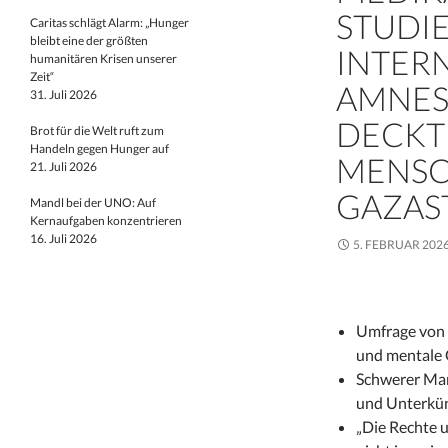
STUDI
Caritas schlägt Alarm: „Hunger
bleibt eine der größten
INTER
humanitären Krisen unserer
Zeit“
AMNES
31. Juli 2026
DECKT 
Brot für die Welt ruft zum
Handeln gegen Hunger auf
MENSC
21. Juli 2026
GAZAS
Mandl bei der UNO: Auf
Kernaufgaben konzentrieren
16. Juli 2026
5. FEBRUAR 202
Umfrage von H
und mentale 
Schwerer Man
und Unterkün
„Die Rechte 