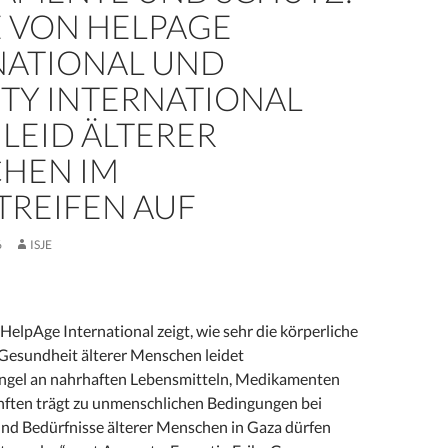
E VON HELPAGE
NATIONAL UND
TY INTERNATIONAL
LEID ÄLTERER
HEN IM
TREIFEN AUF
6
ISJE
elpAge International zeigt, wie sehr die körperliche
Gesundheit älterer Menschen leidet
gel an nahrhaften Lebensmitteln, Medikamenten
ften trägt zu unmenschlichen Bedingungen bei
und Bedürfnisse älterer Menschen in Gaza dürfen