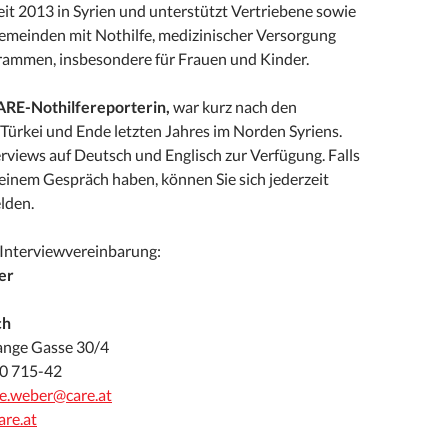
it 2013 in Syrien und unterstützt Vertriebene sowie
einden mit Nothilfe, medizinischer Versorgung
ammen, insbesondere für Frauen und Kinder.
ARE-Nothilfereporterin,
war kurz nach den
Türkei und Ende letzten Jahres im Norden Syriens.
terviews auf Deutsch und Englisch zur Verfügung. Falls
 einem Gespräch haben, können Sie sich jederzeit
lden.
Interviewvereinbarung:
er
ch
ange Gasse 30/4
5 0 715-42
e.weber@care.at
re.at