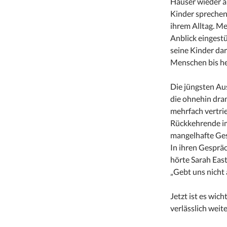
Häuser wieder a
Kinder sprechen 
ihrem Alltag. Me
Anblick eingest
seine Kinder dar
Menschen bis heu
Die jüngsten Au
die ohnehin dra
mehrfach vertrie
Rückkehrende im
mangelhafte Ges
In ihren Gesprä
hörte Sarah Eas
„Gebt uns nicht 
Jetzt ist es wic
verlässlich weit