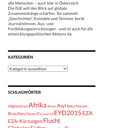
alle Menschen – auch hier in Österreich.
Die ISJE will den Blick auf globale
Zusammenhänge schärfen: Sie sammelt
„Geschichten“, Kontakte und Termine, berät
JournalistInnen, Aus- und
Fortbildungseinrichtungen - und ist auch für die
entwicklungspolitischen Akteure da.
KATEGORIEN
Kategorien
SCHLAGWÖRTER
Afrika
Asyl
Afghanistan
Boko Haram
Armut
EYD2015
EZA
Brasilien
Clean IT
Covid-19
Flucht
EZA-Kürzungen
Globaler Süden