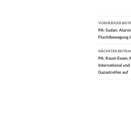
Beitrags-
VORHERIGER BEIT
Navigati
PA: Sudan: Alarmi
Fluchtbewegung i
NÄCHSTER BEITRA
PA: ­Kaum Essen,
International und
Gazastreifen auf