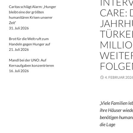
INTER
Caritas schlägt Alarm: „Hunger
CARE: 
bleibt eine der größten
humanitären Krisen unserer
JAHRH
Zeit“
31. Juli 2026
TÜRKEI
Brot für die Welt ruft zum
MILLI
Handeln gegen Hunger auf
21. Juli 2026
WEITE
Mandl bei der UNO: Auf
FOLGE
Kernaufgaben konzentrieren
16. Juli 2026
4. FEBRUAR 202
„Viele Familien le
ihre Häuser wiede
benötigen humani
die Lage