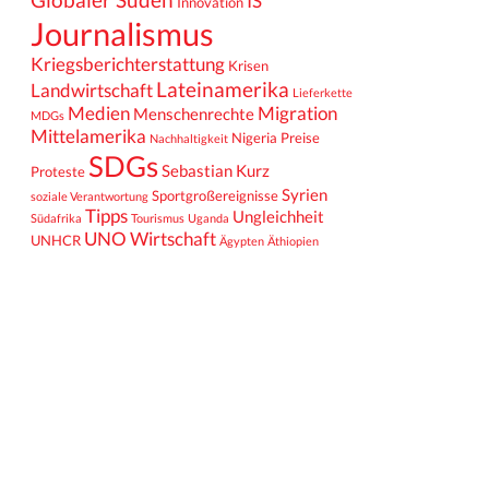
IS
Innovation
Journalismus
Kriegsberichterstattung
Krisen
Lateinamerika
Landwirtschaft
Lieferkette
Medien
Migration
Menschenrechte
MDGs
Mittelamerika
Nigeria
Preise
Nachhaltigkeit
SDGs
Sebastian Kurz
Proteste
Syrien
Sportgroßereignisse
soziale Verantwortung
Tipps
Ungleichheit
Südafrika
Tourismus
Uganda
UNO
Wirtschaft
UNHCR
Ägypten
Äthiopien