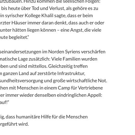
ufzubauen. Hinzu kommen die seelischen Folgen:
bis heute über Tod und Verlust, als gehöre es zu
in syrischer Kollege Khalil sagte, dass er beim
ürzter Häuser immer daran denkt, dass auch er oder
unter hätten liegen können – eine Angst, die viele
te begleitet.“
seinandersetzungen im Norden Syriens verschärfen
matische Lage zusätzlich: Viele Familien wurden
ben und sind mittellos. Gleichzeitig treffen
 ganzen Land auf zerstörte Infrastruktur,
undheitsversorgung und große wirtschaftliche Not.
chen mit Menschen in einem Camp für Vertriebene
ter immer wieder denselben eindringlichen Appell:
auf!“
htig, dass humanitäre Hilfe für die Menschen
ergeführt wird.