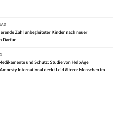
RAG
on
erende Zahl unbegleiteter Kinder nach neuer
n Darfur
G
 Medikamente und Schutz: Studie von HelpAge
 Amnesty International deckt Leid älterer Menschen im