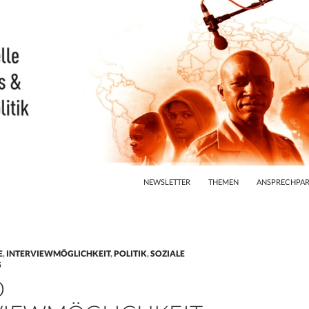
ZUM INHALT SPRINGEN
NEWSLETTER
THEMEN
ANSPRECHPAR
E
,
INTERVIEWMÖGLICHKEIT
,
POLITIK
,
SOZIALE
G
D