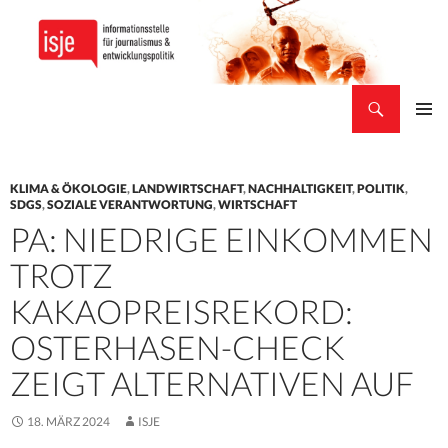
Suchen
isje
ZUM
PRIMÄR
INHALT
MENÜ
SPRINGEN
KLIMA & ÖKOLOGIE
,
LANDWIRTSCHAFT
,
NACHHALTIGKEIT
,
POLITIK
,
SDGS
,
SOZIALE VERANTWORTUNG
,
WIRTSCHAFT
PA: NIEDRIGE EINKOMMEN
TROTZ
KAKAOPREISREKORD:
OSTERHASEN-CHECK
ZEIGT ALTERNATIVEN AUF
18. MÄRZ 2024
ISJE