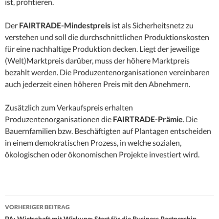
ist, profitieren.
Der
FAIRTRADE-Mindestpreis
ist als Sicherheitsnetz zu
verstehen und soll die durchschnittlichen Produktionskosten
für eine nachhaltige Produktion decken. Liegt der jeweilige
(Welt)Marktpreis darüber, muss der höhere Marktpreis
bezahlt werden. Die Produzentenorganisationen vereinbaren
auch jederzeit einen höheren Preis mit den Abnehmern.
Zusätzlich zum Verkaufspreis erhalten
Produzentenorganisationen die
FAIRTRADE-Prämie
. Die
Bauernfamilien bzw. Beschäftigten auf Plantagen entscheiden
in einem demokratischen Prozess, in welche sozialen,
ökologischen oder ökonomischen Projekte investiert wird.
Beitrags-
VORHERIGER BEITRAG
PA: Wirtschaft mit Wirkung: Start für die Business Partnership