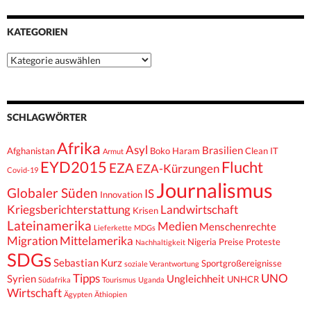
KATEGORIEN
Kategorien
SCHLAGWÖRTER
Afrika
Asyl
Brasilien
Afghanistan
Boko Haram
Clean IT
Armut
EYD2015
Flucht
EZA
EZA-Kürzungen
Covid-19
Journalismus
Globaler Süden
IS
Innovation
Kriegsberichterstattung
Landwirtschaft
Krisen
Lateinamerika
Medien
Menschenrechte
Lieferkette
MDGs
Migration
Mittelamerika
Nigeria
Preise
Proteste
Nachhaltigkeit
SDGs
Sebastian Kurz
Sportgroßereignisse
soziale Verantwortung
Tipps
UNO
Syrien
Ungleichheit
UNHCR
Südafrika
Tourismus
Uganda
Wirtschaft
Ägypten
Äthiopien