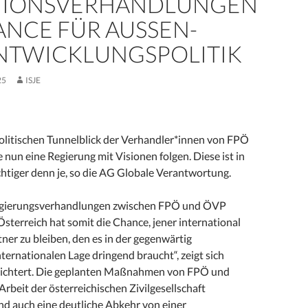
TIONSVERHANDLUNGEN
ANCE FÜR AUSSEN- U
TWICKLUNGSPOLITIK
25
ISJE
litischen Tunnelblick der Verhandler*innen von FPÖ
un eine Regierung mit Visionen folgen. Diese ist in
htiger denn je, so die AG Globale Verantwortung.
egierungsverhandlungen zwischen FPÖ und ÖVP
Österreich hat somit die Chance, jener international
er zu bleiben, den es in der gegenwärtig
ernationalen Lage dringend braucht“, zeigt sich
eichtert. Die geplanten Maßnahmen von FPÖ und
rbeit der österreichischen Zivilgesellschaft
nd auch eine deutliche Abkehr von einer