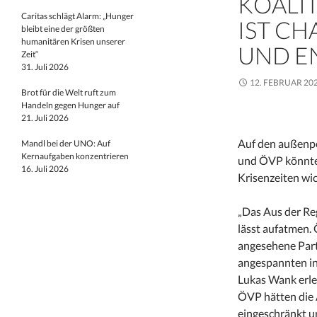
KOALI
Caritas schlägt Alarm: „Hunger
IST CH
bleibt eine der größten
humanitären Krisen unserer
ND EN
Zeit“
31. Juli 2026
12. FEBRUAR 20
Brot für die Welt ruft zum
Handeln gegen Hunger auf
21. Juli 2026
Auf den außenpo
Mandl bei der UNO: Auf
Kernaufgaben konzentrieren
und ÖVP könnte n
16. Juli 2026
Krisenzeiten wic
„Das Aus der R
lässt aufatmen. 
angesehene Partn
angespannten int
Lukas Wank erl
ÖVP hätten die A
eingeschränkt u