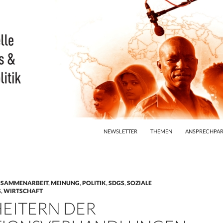
ZUM INHALT SPRINGEN
NEWSLETTER
THEMEN
ANSPRECHPAR
USAMMENARBEIT
,
MEINUNG
,
POLITIK
,
SDGS
,
SOZIALE
G
,
WIRTSCHAFT
HEITERN DER