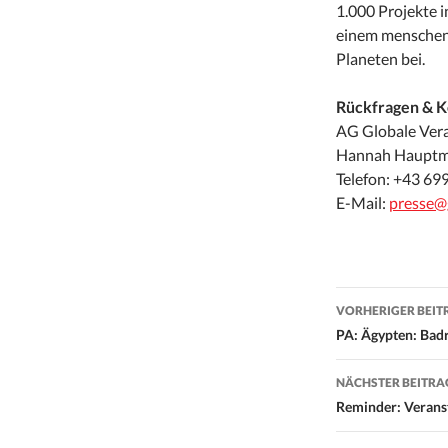
1.000 Projekte 
einem menschenw
Planeten bei.
Rückfragen & K
AG Globale Ver
Hannah Haupt
Telefon: +43 69
E-Mail:
presse@
Beitrags-
VORHERIGER BEIT
Navigati
PA: Ägypten: Bad
NÄCHSTER BEITRA
Reminder: Verans