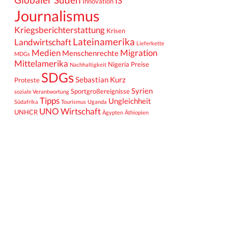
IS
Innovation
Journalismus
Kriegsberichterstattung
Krisen
Lateinamerika
Landwirtschaft
Lieferkette
Medien
Migration
Menschenrechte
MDGs
Mittelamerika
Nigeria
Preise
Nachhaltigkeit
SDGs
Sebastian Kurz
Proteste
Syrien
Sportgroßereignisse
soziale Verantwortung
Tipps
Ungleichheit
Südafrika
Tourismus
Uganda
UNO
Wirtschaft
UNHCR
Ägypten
Äthiopien