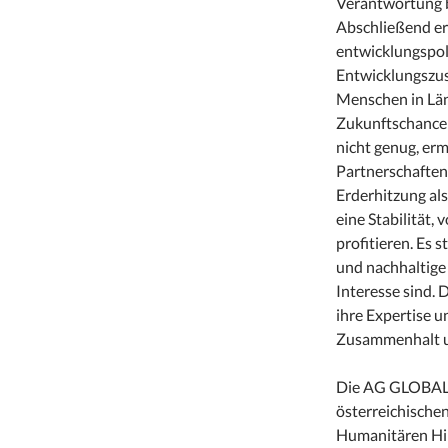
Verantwortung 
Abschließend er
entwicklungspol
Entwicklungszu
Menschen in Län
Zukunftschancen
nicht genug, erm
Partnerschaften 
Erderhitzung als
eine Stabilität,
profitieren. Es 
und nachhaltige 
Interesse sind. D
ihre Expertise 
Zusammenhalt un
Die AG GLOBAL
österreichische
Humanitären Hil