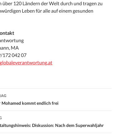
in über 120 Ländern der Welt durch und tragen zu
ürdigen Leben für alle auf einem gesunden
ontakt
antwortung
mann, MA
9/172 042 07
globaleverantwortung.at
RAG
on
r Mohamed kommt endlich frei
G
taltungshinweis: Diskussion: Nach dem Superwahljahr