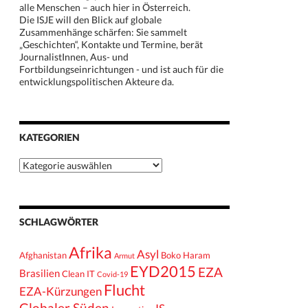
alle Menschen – auch hier in Österreich.
Die ISJE will den Blick auf globale
Zusammenhänge schärfen: Sie sammelt
„Geschichten“, Kontakte und Termine, berät
JournalistInnen, Aus- und
Fortbildungseinrichtungen - und ist auch für die
entwicklungspolitischen Akteure da.
KATEGORIEN
Kategorien
SCHLAGWÖRTER
Afrika
Asyl
Afghanistan
Boko Haram
Armut
EYD2015
EZA
Brasilien
Clean IT
Covid-19
Flucht
EZA-Kürzungen
Globaler Süden