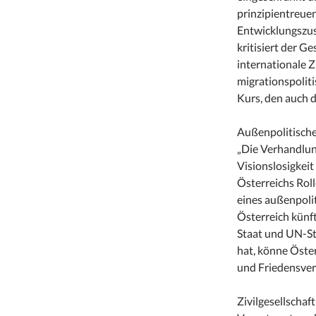
prinzipientreue
Entwicklungszu
kritisiert der G
internationale 
migrationspoliti
Kurs, den auch 
Außenpolitische
„Die Verhandlu
Visionslosigkeit
Österreichs Roll
eines außenpolit
Österreich künft
Staat und UN-St
hat, könne Öster
und Friedensver
Zivilgesellscha