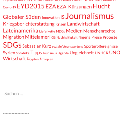
EYD2015
Flucht
EZA
EZA-Kürzungen
Covid-19
Journalismus
Globaler Süden
IS
Innovation
Kriegsberichterstattung
Landwirtschaft
Krisen
Lateinamerika
Medien
Menschenrechte
Lieferkette
MDGs
Migration
Mittelamerika
Nigeria
Preise
Proteste
Nachhaltigkeit
SDGs
Sebastian Kurz
Sportgroßereignisse
soziale Verantwortung
Tipps
UNO
Syrien
Ungleichheit
UNHCR
Südafrika
Tourismus
Uganda
Wirtschaft
Ägypten
Äthiopien
Suchen
nach:
------------------