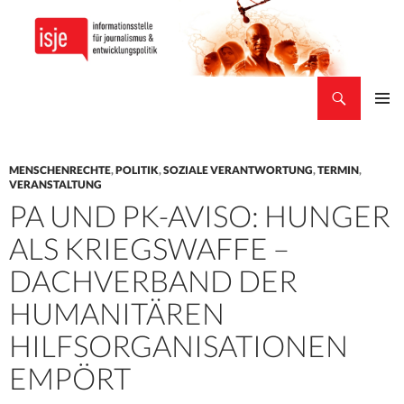
Suchen
isje
ZUM
PRIMÄR
INHALT
MENÜ
SPRINGEN
MENSCHENRECHTE
,
POLITIK
,
SOZIALE VERANTWORTUNG
,
TERMIN
,
VERANSTALTUNG
PA UND PK-AVISO: HUNGER
ALS KRIEGSWAFFE –
DACHVERBAND DER
HUMANITÄREN
HILFSORGANISATIONEN
EMPÖRT