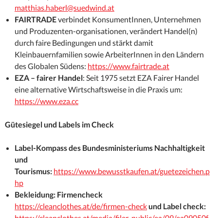
matthias.haberl@suedwind.at
FAIRTRADE
verbindet KonsumentInnen, Unternehmen
und Produzenten-organisationen, verändert Handel(n)
durch faire Bedingungen und stärkt damit
Kleinbauernfamilien sowie ArbeiterInnen in den Ländern
des Globalen Südens:
https://www.fairtrade.at
EZA – fairer Handel
: Seit 1975 setzt EZA Fairer Handel
eine alternative Wirtschaftsweise in die Praxis um:
https://www.eza.cc
Gütesiegel und Labels im Check
Label-Kompass des
Bundesministeriums Nachhaltigkeit
und
Tourismus:
https://www.bewusstkaufen.at/guetezeichen.p
hp
Bekleidung: Firmencheck
https://cleanclothes.at/de/firmen-check
und Label check:
https://cleanclothes.at/media/filer_public/ea/09/ea09050f-