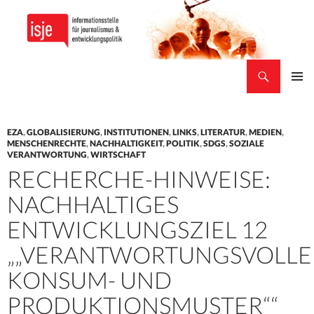
Suchen
isje
ZUM
PRIMÄR
INHALT
MENÜ
SPRINGEN
EZA
,
GLOBALISIERUNG
,
INSTITUTIONEN
,
LINKS
,
LITERATUR
,
MEDIEN
,
MENSCHENRECHTE
,
NACHHALTIGKEIT
,
POLITIK
,
SDGS
,
SOZIALE
VERANTWORTUNG
,
WIRTSCHAFT
RECHERCHE-HINWEISE:
NACHHALTIGES
ENTWICKLUNGSZIEL 12
„„VERANTWORTUNGSVOLLE
KONSUM- UND
PRODUKTIONSMUSTER““