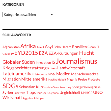
KATEGORIEN
Kategorien
SCHLAGWÖRTER
Afrika
Asyl
Brasilien
Afghanistan
Boko Haram
Clean IT
Armut
EYD2015
Flucht
EZA
EZA-Kürzungen
Covid-19
Journalismus
Globaler Süden
IS
Innovation
Kriegsberichterstattung
Landwirtschaft
Krisen
Lateinamerika
Medien
Menschenrechte
Lieferkette
MDGs
Migration
Mittelamerika
Nigeria
Preise
Proteste
Nachhaltigkeit
SDGs
Sebastian Kurz
Sportgroßereignisse
soziale Verantwortung
Tipps
UNO
Syrien
Ungleichheit
UNHCR
Südafrika
Tourismus
Uganda
Wirtschaft
Ägypten
Äthiopien