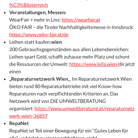
%C3%B6sterreich
Veranstaltungen, Messen:
WearFair + mehr in Linz:
https://wearfair.at
ÖKO FAIR – die Tiroler Nachhaltigkeitsmesse in Innsbruck:
https://www.oeko-fair.at/de
Leihen statt kaufen:
wien
200 Gebrauchsgegenständen aus allen Lebensbereichen:
Leihen spart Geld, schafft zuhause mehr Platz und schont
die Ressourcen der Umwelt:
https://www.leila.wien/
dir jetzt
einen
„Reparaturnetzwerk Wien
„. Im Reparaturnetzwerk Wien
bieten rund 80 Reparaturbetriebe mit viel Know-how
Reparaturen nach verpflichtenden Kriterien an. Das
Netzwerk wird von DIE UMWELTBERATUNG
organisiert:
https://www.umweltberatung.at/reparaturnetz
werk-wien-36857
RepaNet
RepaNet ist Teil einer Bewegung für ein “Gutes Leben für
alle” und trägt zu einer nachhaltigen, nicht