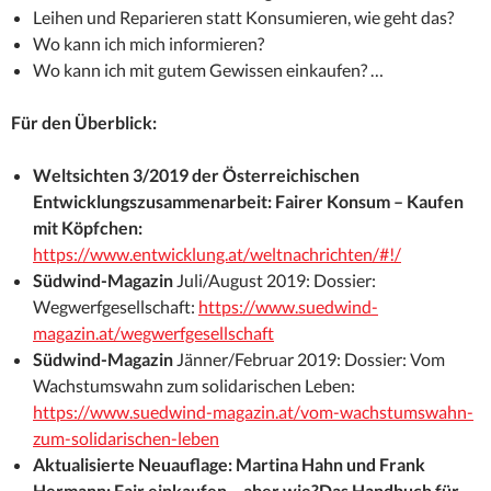
Leihen und Reparieren statt Konsumieren, wie geht das?
Wo kann ich mich informieren?
Wo kann ich mit gutem Gewissen einkaufen? …
Für den Überblick:
Weltsichten 3/2019 der Österreichischen
Entwicklungszusammenarbeit: Fairer Konsum – Kaufen
mit Köpfchen:
https://www.entwicklung.at/weltnachrichten/#!/
Südwind-
Magazin
Juli/August 2019: Dossier:
Wegwerfgesellschaft:
https://www.suedwind-
magazin.at/wegwerfgesellschaft
Südwind-
Magazin
Jänner/Februar 2019: Dossier: Vom
Wachstumswahn zum solidarischen Leben:
https://www.suedwind-magazin.at/vom-wachstumswahn-
zum-solidarischen-leben
Aktualisierte Neuauflage:
Martina Hahn und Frank
Hermann:
Fair einkaufen – aber wie?
Das Handbuch für