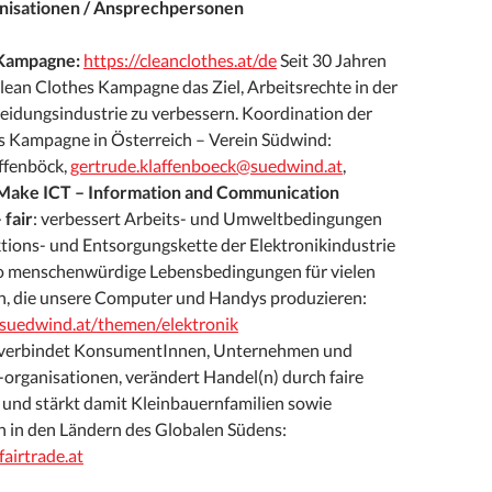
anisationen / Ansprechpersonen
 Kampagne:
https://cleanclothes.at/de
Seit 30 Jahren
Clean Clothes Kampagne das Ziel, Arbeitsrechte in der
eidungsindustrie zu verbessern. Koordination der
s Kampagne in Österreich – Verein Südwind:
ffenböck,
gertrude.klaffenboeck@suedwind.at
,
 Make ICT – Information and Communication
 fair
: verbessert Arbeits- und Umweltbedingungen
tions- und Entsorgungskette der Elektronikindustrie
so menschenwürdige Lebensbedingungen für vielen
n, die unsere Computer und Handys produzieren:
suedwind.at/themen/elektronik
verbindet KonsumentInnen, Unternehmen und
organisationen, verändert Handel(n) durch faire
und stärkt damit Kleinbauernfamilien sowie
n in den Ländern des Globalen Südens:
airtrade.at