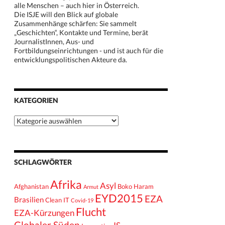
alle Menschen – auch hier in Österreich.
Die ISJE will den Blick auf globale
Zusammenhänge schärfen: Sie sammelt
„Geschichten“, Kontakte und Termine, berät
JournalistInnen, Aus- und
Fortbildungseinrichtungen - und ist auch für die
entwicklungspolitischen Akteure da.
KATEGORIEN
Kategorien
SCHLAGWÖRTER
Afrika
Asyl
Afghanistan
Boko Haram
Armut
EYD2015
EZA
Brasilien
Clean IT
Covid-19
Flucht
EZA-Kürzungen
Globaler Süden