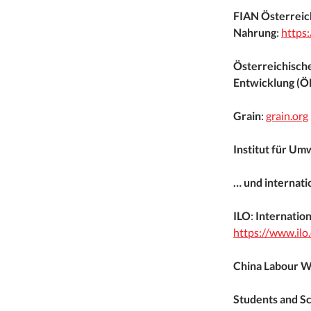
FIAN Österreic
Nahrung
:
https:
Österreichische
Entwicklung (Ö
Grain
:
grain.org
Institut für Um
… und internati
ILO
:
Internatio
https://www.ilo
China Labour W
Students and S