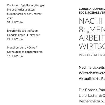
Caritas schlägt Alarm: „Hunger
CORONA
,
COVID1
bleibt eine der größten
SDGS
,
SOZIALE V
humanitären Krisen unserer
NACHHA
Zeit“
31. Juli 2026
8: „M
Brot für die Welt ruft zum
ARBEI
Handeln gegen Hunger auf
21. Juli 2026
WIRTS
Mandl bei der UNO: Auf
Kernaufgaben konzentrieren
23. DEZEMBER 2
16. Juli 2026
Nachhaltigkeit
Wirtschaftswa
Aktualisierte 
Die Corona-Pand
Lieferketten & C
Recherche zu SDG