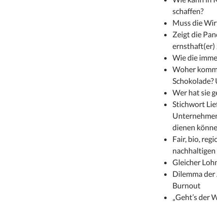
schaffen?
Muss die Wir
Zeigt die Pa
ernsthaft(er)
Wie die imme
Woher kommen
Schokolade? U
Wer hat sie 
Stichwort Lie
Unternehmen?
dienen könn
Fair, bio, reg
nachhaltigen
Gleicher Lohn
Dilemma der A
Burnout
„Geht’s der W