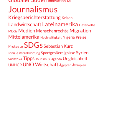
IS
Innovation
Journalismus
Kriegsberichterstattung
Krisen
Lateinamerika
Landwirtschaft
Lieferkette
Medien
Migration
Menschenrechte
MDGs
Mittelamerika
Nigeria
Preise
Nachhaltigkeit
SDGs
Sebastian Kurz
Proteste
Syrien
Sportgroßereignisse
soziale Verantwortung
Tipps
Ungleichheit
Südafrika
Tourismus
Uganda
UNO
Wirtschaft
UNHCR
Ägypten
Äthiopien