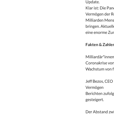
Update.
Klar ist: Die Pa
Vermögen der Re
Milliarden Mens
bringen. Aktuell
eine enorme Zu
Fakten & Zahle
Milliardär*inne
Coronakrise von 
Wachstum von fa
Jeff Bezos, CEO
Vermögen
Berichten zufol
gesteigert.
Der Abstand zwi