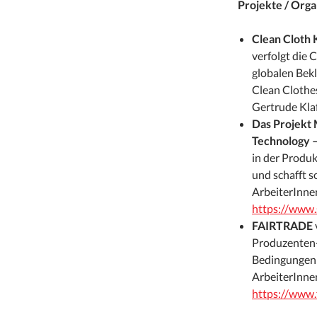
Projekte / Org
Clean Cloth
verfolgt die 
globalen Bekl
Clean Clothe
Gertrude Kla
Das Projekt
Technology –
in der Produk
und schafft 
ArbeiterInne
https://www.
FAIRTRADE
Produzenten-
Bedingungen 
ArbeiterInne
https://www.f