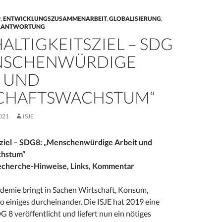
9
,
ENTWICKLUNGSZUSAMMENARBEIT
,
GLOBALISIERUNG
,
ERANTWORTUNG
LTIGKEITSZIEL – SDG
ENSCHENWÜRDIGE
T UND
CHAFTSWACHSTUM“
021
ISJE
sziel – SDG8: „Menschenwürdige Arbeit und
chstum“
Recherche-Hinweise, Links, Kommentar
emie bringt in Sachen Wirtschaft, Konsum,
o einiges durcheinander. Die ISJE hat 2019 eine
 8 veröffentlicht und liefert nun ein nötiges