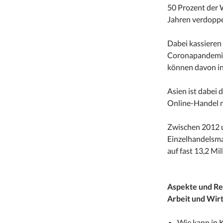
50 Prozent der 
Jahren verdoppe
Dabei kassieren
Coronapandemie 
können davon in
Asien ist dabei 
Online-Handel m
Zwischen 2012 u
Einzelhandelsma
auf fast 13,2 Mi
Aspekte und R
Arbeit und Wir
Wie kann in 