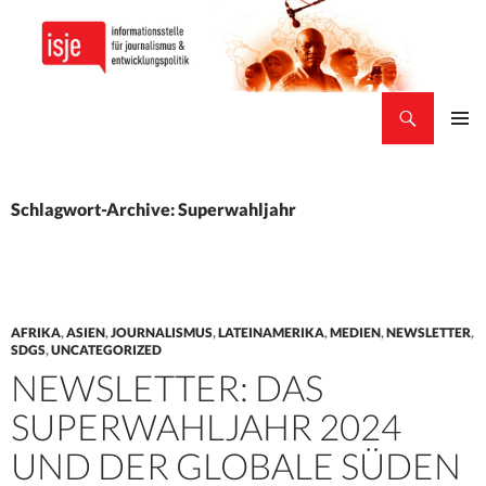
Suchen
isje
ZUM
PRIMÄR
INHALT
MENÜ
SPRINGEN
Schlagwort-Archive: Superwahljahr
AFRIKA
,
ASIEN
,
JOURNALISMUS
,
LATEINAMERIKA
,
MEDIEN
,
NEWSLETTER
,
SDGS
,
UNCATEGORIZED
NEWSLETTER: DAS
SUPERWAHLJAHR 2024
UND DER GLOBALE SÜDEN