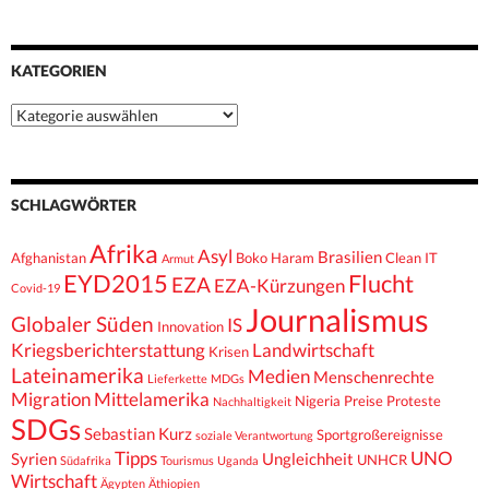
KATEGORIEN
Kategorien
SCHLAGWÖRTER
Afrika
Asyl
Brasilien
Afghanistan
Boko Haram
Clean IT
Armut
EYD2015
Flucht
EZA
EZA-Kürzungen
Covid-19
Journalismus
Globaler Süden
IS
Innovation
Kriegsberichterstattung
Landwirtschaft
Krisen
Lateinamerika
Medien
Menschenrechte
Lieferkette
MDGs
Migration
Mittelamerika
Nigeria
Preise
Proteste
Nachhaltigkeit
SDGs
Sebastian Kurz
Sportgroßereignisse
soziale Verantwortung
Tipps
UNO
Syrien
Ungleichheit
UNHCR
Südafrika
Tourismus
Uganda
Wirtschaft
Ägypten
Äthiopien