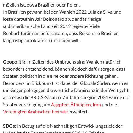
möglich ist, etwa Brasilien oder Polen.
In Brasilien gewann bei den Wahlen 2022 Lula da Silva und
löste daraufhin Jair Bolsonaro ab, der das riesige
südamerikanische Land seit 2019 regierte. Viele
Beobachter:innen befürchteten, dass Bolsonaro Brasilien
langfristig autokratisch umbauen will.
Geopolitik:
In Zeiten des Umbruchs sind Wahlen natürlich
besonders entscheidend, können sie doch dafür sorgen, dass
Staaten politisch in die eine oder andere Richtung gehen.
Besonders im Blickpunkt ist dabei der Globale Süden, wenn es
um Gegenpole gegen die westliche Dominanz in der Welt geht,
also etwa die BRICS-Staaten. Zu Jahresbeginn 2024 wurde die
Staatenvereinigung um
Ägypten
,
Äthiopien
,
Iran
und die
Vereinigten Arabischen Emirate
erweitert.
SDGs:
In Bezug auf die Nachhaltigen Entwicklungsziele der
UN so ist das Thema Wahlen dem SDG 16 Frieden,