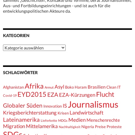
sammelt „Geschichten“, Kontakte und Termine, berät JournalistInnen,
Aus- und Fortbildungseinrichtungen - und ist auch für die
entwicklungspolitischen Akteure da.
KATEGORIEN
Kategorien
SCHLAGWÖRTER
Afrika
Asyl
Brasilien
Afghanistan
Boko Haram
Clean IT
Armut
EYD2015
Flucht
EZA
EZA-Kürzungen
Covid-19
Journalismus
Globaler Süden
IS
Innovation
Kriegsberichterstattung
Landwirtschaft
Krisen
Lateinamerika
Medien
Menschenrechte
Lieferkette
MDGs
Migration
Mittelamerika
Nigeria
Preise
Proteste
Nachhaltigkeit
SDGs