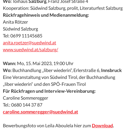
Wo:
Toihaus
Salzburg
, Franz Josef Straße 4
Kooperation: Südwind Salzburg, prolit, Literaturfest Salzburg
Rückfragehinweis und Medienanmeldung:
Anita Rötzer
Südwind Salzburg
Tel: 0699 11145685
anita.roetzer@suedwind.at
www.suedwind.at/salzburg/
Wann:
Mo, 15. Mai 2023, 19:00 Uhr
Wo:
Buchhandlung „liber wiederin“, Erlerstraße 6,
Innsbruck
Eine Veranstaltung von Südwind Tirol, der Buchhandlung
„liber wiederin“ und den SPÖ-Frauen Tirol
Für Rückfragen und Interview-Vereinbarung:
Caroline Sommeregger
Tel.: 0680 144 37 87
caroline.sommeregger@suedwind.at
Bewerbungsfoto von Leila Aboulela hier zum
Download
.