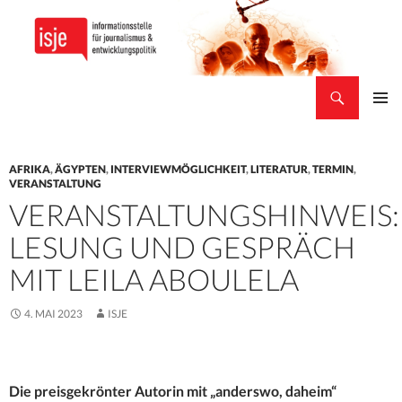
Suchen
isje
ZUM
PRIMÄR
INHALT
MENÜ
SPRINGEN
AFRIKA
,
ÄGYPTEN
,
INTERVIEWMÖGLICHKEIT
,
LITERATUR
,
TERMIN
,
VERANSTALTUNG
VERANSTALTUNGSHINWEIS:
LESUNG UND GESPRÄCH
MIT LEILA ABOULELA
4. MAI 2023
ISJE
Die preisgekrönter Autorin mit „anderswo, daheim“