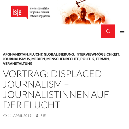
Suchen
isje
ZUM
PRIMÄR
INHALT
MENÜ
SPRINGEN
AFGHANISTAN
,
FLUCHT
,
GLOBALISIERUNG
,
INTERVIEWMÖGLICHKEIT
,
JOURNALISMUS
,
MEDIEN
,
MENSCHENRECHTE
,
POLITIK
,
TERMIN
,
VERANSTALTUNG
VORTRAG: DISPLACED
JOURNALISM –
JOURNALISTINNEN AUF
DER FLUCHT
11. APRIL 2019
ISJE