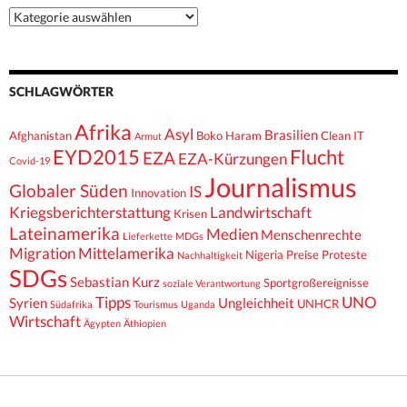
Kategorien
SCHLAGWÖRTER
Afrika
Asyl
Brasilien
Afghanistan
Boko Haram
Clean IT
Armut
EYD2015
Flucht
EZA
EZA-Kürzungen
Covid-19
Journalismus
Globaler Süden
IS
Innovation
Kriegsberichterstattung
Landwirtschaft
Krisen
Lateinamerika
Medien
Menschenrechte
Lieferkette
MDGs
Migration
Mittelamerika
Nigeria
Preise
Proteste
Nachhaltigkeit
SDGs
Sebastian Kurz
Sportgroßereignisse
soziale Verantwortung
Tipps
UNO
Syrien
Ungleichheit
UNHCR
Südafrika
Tourismus
Uganda
Wirtschaft
Ägypten
Äthiopien