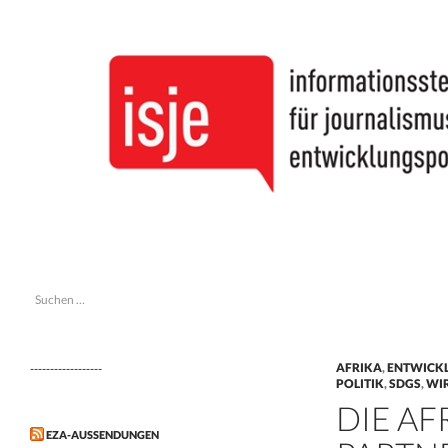
Suchen
isje
Suchen
informationsstelle journalismus &
nach:
entwicklungspolitik
AFRIKA
,
ENTWICK
------------------
POLITIK
,
SDGS
,
WI
DIE AF
EZA-AUSSENDUNGEN