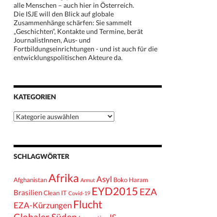
alle Menschen – auch hier in Österreich.
Die ISJE will den Blick auf globale
Zusammenhänge schärfen: Sie sammelt
„Geschichten“, Kontakte und Termine, berät
JournalistInnen, Aus- und
Fortbildungseinrichtungen - und ist auch für die
entwicklungspolitischen Akteure da.
KATEGORIEN
Kategorien
SCHLAGWÖRTER
Afrika
Asyl
Afghanistan
Boko Haram
Armut
EYD2015
EZA
Brasilien
Clean IT
Covid-19
Flucht
EZA-Kürzungen
Globaler Süden