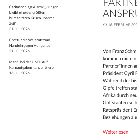
PARTN
Caritas schlägt Alarm: „Hunger
ANSPR
bleibt eine der größten
humanitären Krisen unserer
Zeit“
16. FEBRUAR 20
31. Juli 2026
Brot für die Welt ruft zum
Handeln gegen Hunger auf
Von Franz Schmid
21. Juli 2026
kommen mit eini
Mandl bei der UNO: Auf
Partner*innen a
Kernaufgaben konzentrieren
Präsident Cyril 
16. Juli 2026
Während der bis
Gipfeltreffen st
Afrika durch ne
Golfstaaten sel
Ratspräsident E
Beziehungen aus
Weiterlesen