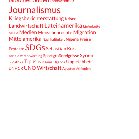
IS
Innovation
Journalismus
Kriegsberichterstattung
Krisen
Lateinamerika
Landwirtschaft
Lieferkette
Medien
Migration
Menschenrechte
MDGs
Mittelamerika
Nigeria
Preise
Nachhaltigkeit
SDGs
Sebastian Kurz
Proteste
Syrien
Sportgroßereignisse
soziale Verantwortung
Tipps
Ungleichheit
Südafrika
Tourismus
Uganda
UNO
Wirtschaft
UNHCR
Ägypten
Äthiopien