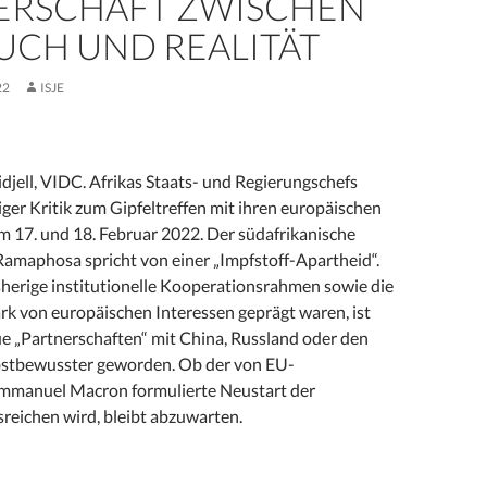
ERSCHAFT ZWISCHEN
UCH UND REALITÄT
22
ISJE
jell, VIDC. Afrikas Staats- und Regierungschefs
ger Kritik zum Gipfeltreffen mit ihren europäischen
m 17. und 18. Februar 2022. Der südafrikanische
Ramaphosa spricht von einer „Impfstoff-Apartheid“.
herige institutionelle Kooperationsrahmen sowie die
ark von europäischen Interessen geprägt waren, ist
ue „Partnerschaften“ mit China, Russland oder den
bstbewusster geworden. Ob der von EU-
mmanuel Macron formulierte Neustart der
reichen wird, bleibt abzuwarten.