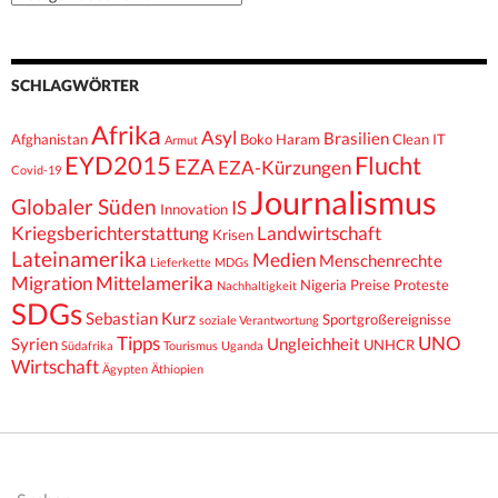
SCHLAGWÖRTER
Afrika
Asyl
Brasilien
Afghanistan
Boko Haram
Clean IT
Armut
EYD2015
Flucht
EZA
EZA-Kürzungen
Covid-19
Journalismus
Globaler Süden
IS
Innovation
Kriegsberichterstattung
Landwirtschaft
Krisen
Lateinamerika
Medien
Menschenrechte
Lieferkette
MDGs
Migration
Mittelamerika
Nigeria
Preise
Proteste
Nachhaltigkeit
SDGs
Sebastian Kurz
Sportgroßereignisse
soziale Verantwortung
Tipps
UNO
Syrien
Ungleichheit
UNHCR
Südafrika
Tourismus
Uganda
Wirtschaft
Ägypten
Äthiopien
Suchen