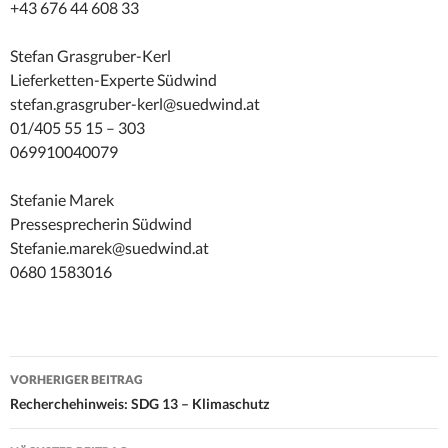
+43 676 44 608 33
Stefan Grasgruber-Kerl
Lieferketten-Experte Südwind
stefan.grasgruber-kerl@suedwind.at
01/405 55 15 – 303
069910040079
Stefanie Marek
Pressesprecherin Südwind
Stefanie.marek@suedwind.at
0680 1583016
Beitrags-
VORHERIGER BEITRAG
Navigation
Recherchehinweis: SDG 13 – Klimaschutz