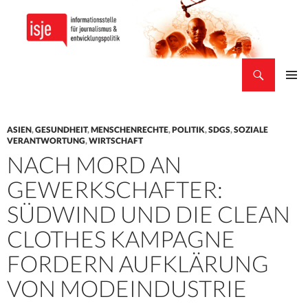
Suchen
isje
ZUM
PRIMÄR
INHALT
MENÜ
SPRINGEN
ASIEN
,
GESUNDHEIT
,
MENSCHENRECHTE
,
POLITIK
,
SDGS
,
SOZIALE
VERANTWORTUNG
,
WIRTSCHAFT
NACH MORD AN
GEWERKSCHAFTER:
SÜDWIND UND DIE CLEAN
CLOTHES KAMPAGNE
FORDERN AUFKLÄRUNG
VON MODEINDUSTRIE