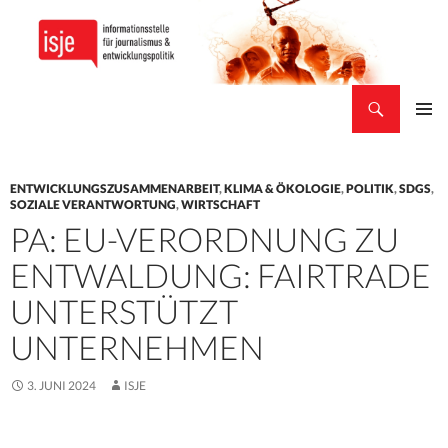
Suchen
isje
ZUM
PRIMÄR
INHALT
MENÜ
SPRINGEN
ENTWICKLUNGSZUSAMMENARBEIT
,
KLIMA & ÖKOLOGIE
,
POLITIK
,
SDGS
,
SOZIALE VERANTWORTUNG
,
WIRTSCHAFT
PA: EU-VERORDNUNG ZU
ENTWALDUNG: FAIRTRADE
UNTERSTÜTZT
UNTERNEHMEN
3. JUNI 2024
ISJE