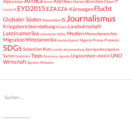
Afrika
Asyl
Brasilien
Afghanistan
Boko Haram
Clean IT
Armut
EYD2015
Flucht
EZA
EZA-Kürzungen
Covid-19
Journalismus
Globaler Süden
IS
Innovation
Kriegsberichterstattung
Landwirtschaft
Krisen
Lateinamerika
Medien
Menschenrechte
Lieferkette
MDGs
Migration
Mittelamerika
Nigeria
Preise
Proteste
Nachhaltigkeit
SDGs
Sebastian Kurz
Sportgroßereignisse
soziale Verantwortung
Tipps
UNO
Syrien
Ungleichheit
UNHCR
Südafrika
Tourismus
Uganda
Wirtschaft
Ägypten
Äthiopien
Suchen
nach:
------------------