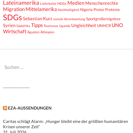
Lateinamerika
Medien
Menschenrechte
Lieferkette
MDGs
Migration
Mittelamerika
Nigeria
Preise
Proteste
Nachhaltigkeit
SDGs
Sebastian Kurz
Sportgroßereignisse
soziale Verantwortung
Tipps
UNO
Syrien
Ungleichheit
UNHCR
Südafrika
Tourismus
Uganda
Wirtschaft
Ägypten
Äthiopien
Suchen
nach:
------------------
EZA-AUSSENDUNGEN
Caritas schlägt Alarm: „Hunger bleibt eine der größten humanitären
Krisen unserer Zeit“
31. Juli 2026