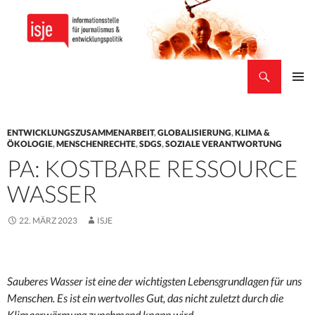
Suchen
isje
ZUM
PRIMÄR
INHALT
MENÜ
SPRINGEN
ENTWICKLUNGSZUSAMMENARBEIT
,
GLOBALISIERUNG
,
KLIMA &
ÖKOLOGIE
,
MENSCHENRECHTE
,
SDGS
,
SOZIALE VERANTWORTUNG
PA: KOSTBARE RESSOURCE
WASSER
22. MÄRZ 2023
ISJE
Sauberes Wasser ist eine der wichtigsten Lebensgrundlagen für uns
Menschen. Es ist ein wertvolles Gut, das nicht zuletzt durch die
Klimaerwärmung zunehmend knapp wird
.