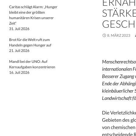
ERNÄH
Caritas schlägt Alarm: „Hunger
STÄRK
bleibt eine der größten
humanitären Krisen unserer
GESCH
Zeit“
31. Juli 2026
8. MÄRZ 2023
Brot für die Welt ruft zum
Handeln gegen Hunger auf
21. Juli 2026
Menschenrechtsor
Mandl bei der UNO: Auf
Kernaufgaben konzentrieren
internationalen 
16. Juli 2026
Besserer Zugang 
Ende der Abhängi
kleinbäuerlicher
Landwirtschaft fö
Die Verletzlichk
Gebieten des gl
von chemischen 
entscheidende R