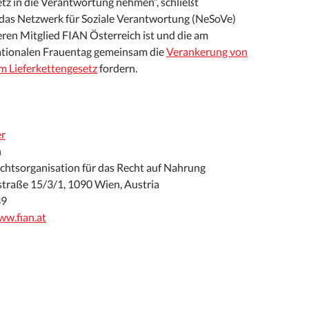
etz in die Verantwortung nehmen“, schließt
das Netzwerk für Soziale Verantwortung (NeSoVe)
ren Mitglied FIAN Österreich ist und die am
ationalen Frauentag gemeinsam die
Verankerung von
m Lieferkettengesetz
fordern.
er
h
chtsorganisation für das Recht auf Nahrung
traße 15/3/1, 1090 Wien, Austria
39
w.fian.at