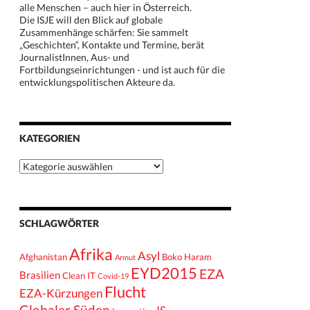
alle Menschen – auch hier in Österreich.
Die ISJE will den Blick auf globale
Zusammenhänge schärfen: Sie sammelt
„Geschichten“, Kontakte und Termine, berät
JournalistInnen, Aus- und
Fortbildungseinrichtungen - und ist auch für die
entwicklungspolitischen Akteure da.
KATEGORIEN
Kategorien
SCHLAGWÖRTER
Afrika
Asyl
Afghanistan
Boko Haram
Armut
EYD2015
EZA
Brasilien
Clean IT
Covid-19
Flucht
EZA-Kürzungen
Globaler Süden