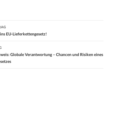
RAG
on
ins EU-Lieferkettengesetz!
G
weis: Globale Verantwortung – Chancen und Risiken eines
setzes