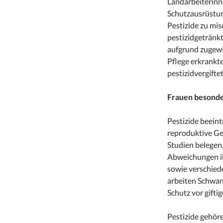
Landarbeiterinne
Schutzausrüstung
Pestizide zu mis
pestizidgetränkt
aufgrund zugewie
Pflege erkrankte
pestizidvergift
Frauen besonde
Pestizide beeint
reproduktive Ge
Studien belegen,
Abweichungen ih
sowie verschied
arbeiten Schwan
Schutz vor gifti
Pestizide gehör