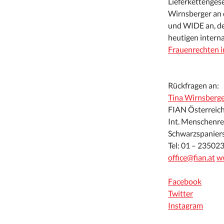
Lieferkettenges
Wirnsberger an 
und WIDE an, de
heutigen intern
Frauenrechten i
Rückfragen an:
Tina Wirnsberg
FIAN Österreic
Int. Menschenre
Schwarzspaniers
Tel: 01 – 23502
office@fian.at
ww
Facebook
Twitter
Instagram