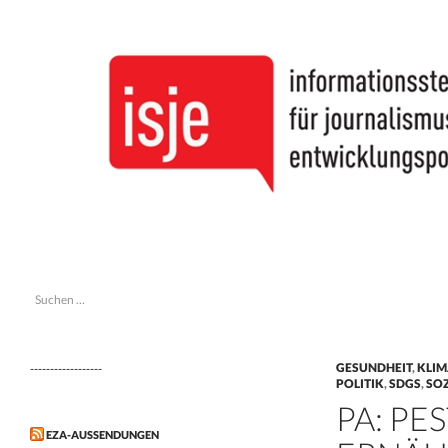
Suchen
isje
Suchen
informationsstelle journalismus &
nach:
entwicklungspolitik
GESUNDHEIT
,
KLIM
------------------
POLITIK
,
SDGS
,
SO
PA: PE
EZA-AUSSENDUNGEN