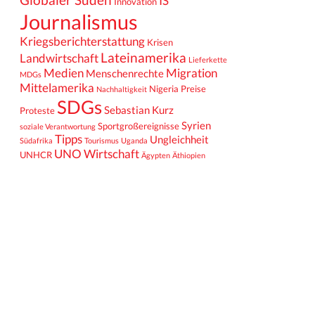
IS
Innovation
Journalismus
Kriegsberichterstattung
Krisen
Lateinamerika
Landwirtschaft
Lieferkette
Medien
Migration
Menschenrechte
MDGs
Mittelamerika
Nigeria
Preise
Nachhaltigkeit
SDGs
Sebastian Kurz
Proteste
Syrien
Sportgroßereignisse
soziale Verantwortung
Tipps
Ungleichheit
Südafrika
Tourismus
Uganda
UNO
Wirtschaft
UNHCR
Ägypten
Äthiopien