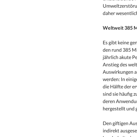
Umweltzerstöru
daher wesentlic
Weltweit 385 Mi
Es gibt keine ge
den rund 385 Mi
jährlich akute P
Anstieg des wel
Auswirkungen au
werden: In eini
die Hälfte der e
sind sie häufig 
deren Anwendung
hergestellt und
Den giftigen Au
indirekt ausgese