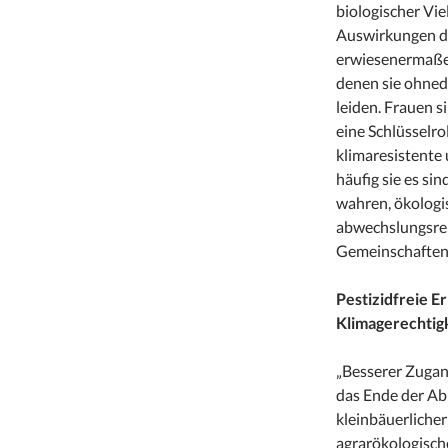
biologischer Vie
Auswirkungen de
erwiesenermaßen
denen sie ohned
leiden. Frauen s
eine Schlüsselro
klimaresistente 
häufig sie es si
wahren, ökolog
abwechslungsrei
Gemeinschaften 
Pestizidfreie 
Klimagerechtig
„Besserer Zugan
das Ende der Ab
kleinbäuerliche
agrarökologisch