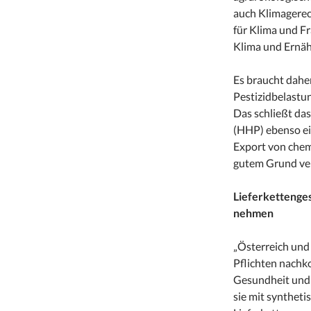
auch Klimagerec
für Klima und Fr
Klima und Ernäh
Es braucht dah
Pestizidbelastu
Das schließt das
(HHP) ebenso ein
Export von chem
gutem Grund ver
Lieferkettenge
nehmen
„Österreich und
Pflichten nach
Gesundheit und
sie mit syntheti