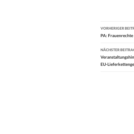
Beitrags-
VORHERIGER BEIT
Navigati
PA: Frauenrechte 
NÄCHSTER BEITRA
Veranstaltungshin
EU-Lieferkettenge