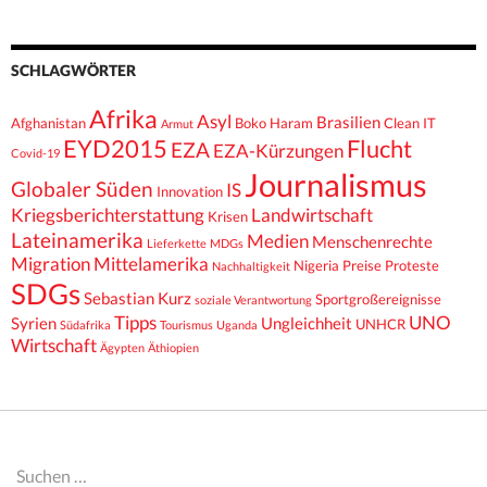
SCHLAGWÖRTER
Afrika
Asyl
Brasilien
Afghanistan
Boko Haram
Clean IT
Armut
EYD2015
Flucht
EZA
EZA-Kürzungen
Covid-19
Journalismus
Globaler Süden
IS
Innovation
Kriegsberichterstattung
Landwirtschaft
Krisen
Lateinamerika
Medien
Menschenrechte
Lieferkette
MDGs
Migration
Mittelamerika
Nigeria
Preise
Proteste
Nachhaltigkeit
SDGs
Sebastian Kurz
Sportgroßereignisse
soziale Verantwortung
Tipps
UNO
Syrien
Ungleichheit
UNHCR
Südafrika
Tourismus
Uganda
Wirtschaft
Ägypten
Äthiopien
Suchen