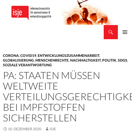
Suchen
isje
ZUM
PRIMÄR
INHALT
MENÜ
SPRINGEN
CORONA
,
COVID19
,
ENTWICKLUNGSZUSAMMENARBEIT
,
GLOBALISIERUNG
,
MENSCHENRECHTE
,
NACHHALTIGKEIT
,
POLITIK
,
SDGS
,
SOZIALE VERANTWORTUNG
PA: STAATEN MÜSSEN
WELTWEITE
VERTEILUNGSGERECHTIGKE
BEI IMPFSTOFFEN
SICHERSTELLEN
10. DEZEMBER 2020
ISJE