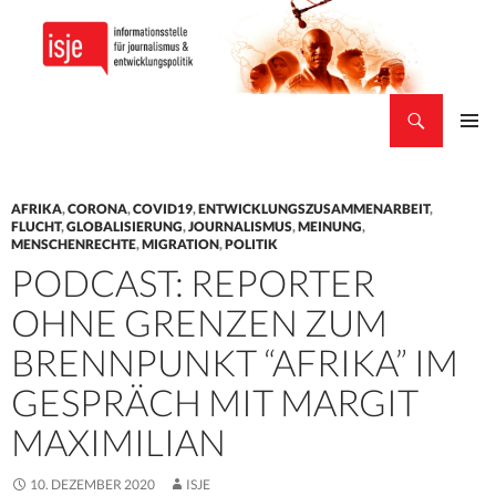
Suchen
isje
ZUM
PRIMÄR
INHALT
MENÜ
SPRINGEN
AFRIKA
,
CORONA
,
COVID19
,
ENTWICKLUNGSZUSAMMENARBEIT
,
FLUCHT
,
GLOBALISIERUNG
,
JOURNALISMUS
,
MEINUNG
,
MENSCHENRECHTE
,
MIGRATION
,
POLITIK
PODCAST: REPORTER
OHNE GRENZEN ZUM
BRENNPUNKT “AFRIKA” IM
GESPRÄCH MIT MARGIT
MAXIMILIAN
10. DEZEMBER 2020
ISJE