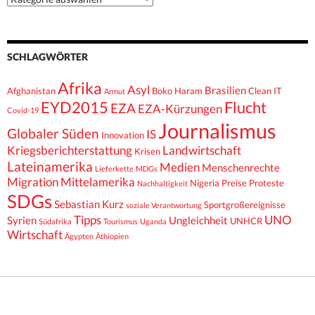
SCHLAGWÖRTER
Afrika
Asyl
Brasilien
Afghanistan
Boko Haram
Clean IT
Armut
EYD2015
Flucht
EZA
EZA-Kürzungen
Covid-19
Journalismus
Globaler Süden
IS
Innovation
Kriegsberichterstattung
Landwirtschaft
Krisen
Lateinamerika
Medien
Menschenrechte
Lieferkette
MDGs
Migration
Mittelamerika
Nigeria
Preise
Proteste
Nachhaltigkeit
SDGs
Sebastian Kurz
Sportgroßereignisse
soziale Verantwortung
Tipps
UNO
Syrien
Ungleichheit
UNHCR
Südafrika
Tourismus
Uganda
Wirtschaft
Ägypten
Äthiopien