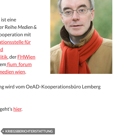
ist eine
er Reihe
Medien &
ooperation mit
tionsstelle für
nd
itik
, der
FHWien
dem
fjum_forum
medien wien
.
ung wird vom OeAD-Kooperationsbüro Lemberg
geht’s
hier
.
KRIEGSBERICHTERSTATTUNG