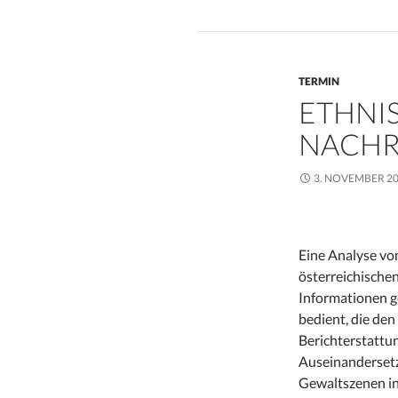
TERMIN
ETHNI
NACHR
3. NOVEMBER 2
Eine Analyse vo
österreichische
Informationen g
bedient, die de
Berichterstattun
Auseinandersetz
Gewaltszenen in