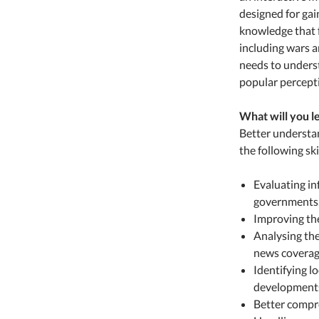
designed for gain
knowledge that f
including wars a
needs to underst
popular percepti
What will you l
Better understa
the following ski
Evaluating in
governments,
Improving the
Analysing the
news coverag
Identifying lo
development
Better compr