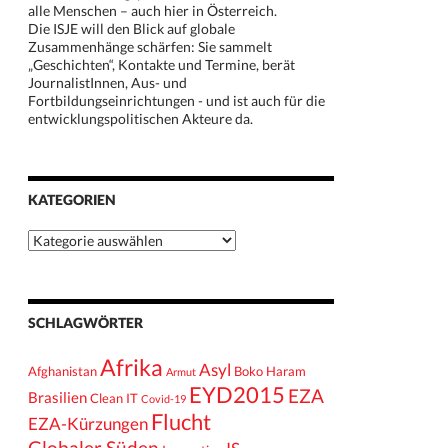
alle Menschen – auch hier in Österreich.
Die ISJE will den Blick auf globale
Zusammenhänge schärfen: Sie sammelt
„Geschichten“, Kontakte und Termine, berät
JournalistInnen, Aus- und
Fortbildungseinrichtungen - und ist auch für die
entwicklungspolitischen Akteure da.
KATEGORIEN
Kategorien
SCHLAGWÖRTER
Afrika
Asyl
Afghanistan
Boko Haram
Armut
EYD2015
EZA
Brasilien
Clean IT
Covid-19
Flucht
EZA-Kürzungen
Globaler Süden