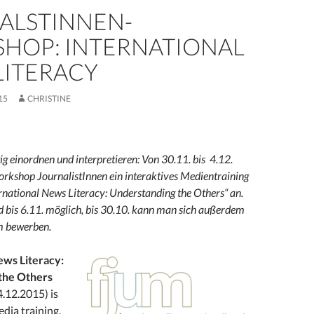
ALSTINNEN-
HOP: INTERNATIONAL
LITERACY
15
CHRISTINE
ig einordnen und interpretieren: Von 30.11. bis 4.12.
orkshop JournalistInnen ein interaktives Medientraining
national News Literacy: Understanding the Others“ an.
 bis 6.11. möglich, bis 30.10. kann man sich außerdem
um bewerben.
ews Literacy:
the Others
.12.2015) is
edia training,