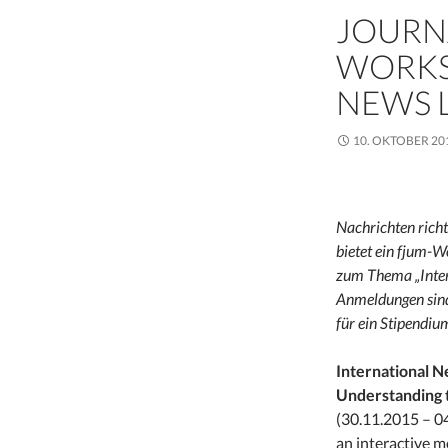
JOURN
WORKS
NEWS 
10. OKTOBER 20
Nachrichten richt
bietet ein fjum-W
zum Thema „Inter
Anmeldungen sind
für ein Stipendi
International N
Understanding 
(30.11.2015 – 04
an interactive m