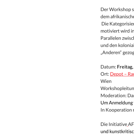
Der Workshop set
dem afrikanische
Die Kategorisier
motiviert wird i
Parallelen zwis
und den kolonia
„Anderen“ gezog
Datum:
Freitag
Ort:
Depot – Ra
Wien
Workshopleitung
Moderation: Dan
Um Anmeldung w
In Kooperation 
Die Initiative
AF
und kunstkritisch