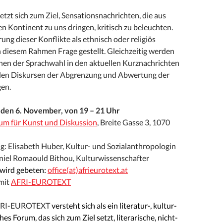
zt sich zum Ziel, Sensationsnachrichten, die aus
n Kontinent zu uns dringen, kritisch zu beleuchten.
ung dieser Konflikte als ethnisch oder religiös
n diesem Rahmen Frage gestellt. Gleichzeitig werden
chen der Sprachwahl in den aktuellen Kurznachrichten
len Diskursen der Abgrenzung und Abwertung der
en.
, den 6. November, von 19 – 21 Uhr
um für Kunst und Diskussion
, Breite Gasse 3, 1070
: Elisabeth Huber, Kultur- und Sozialanthropologin
iel Romaould Bithou, Kulturwissenschafter
ird gebeten:
office(at)afrieurotext.at
mit
AFRI-EUROTEXT
RI-EUROTEXT
versteht sich als ein literatur-, kultur-
es Forum, das sich zum Ziel setzt, literarische, nicht-