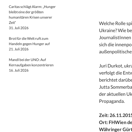
Caritas schlägt Alarm: „Hunger
bleibt eine der größten
humanitären Krisen unserer
Zeit“
Welche Rolle spi
31. Juli 2026
Ukraine? Wie be
JournalistInnen
Brot für die Welt ruft zum
Handeln gegen Hunger auf
sich die innenp
21. Juli 2026
außenpolitischen
Mandl bei der UNO: Auf
Kernaufgaben konzentrieren
Juri Durkot, ukr
16. Juli 2026
verfolgt die En
berichtet darüb
Jutta Sommerbau
der aktuellen Uk
Propaganda.
Zeit: 26.11.201
Ort: FHWien d
Währinger Gürt