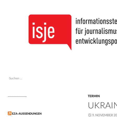
Suchen
isje
Suchen
informationsstelle journalismus &
nach:
entwicklungspolitik
TERMIN
------------------
UKRAI
EZA-AUSSENDUNGEN
9. NOVEMBER 2