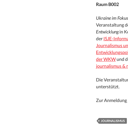
Raum B002
Ukraine im Fokus
Veranstaltung d
Entwicklung
in K
der
ISJE-Informa
Journalismus u
Entwicklungspol
der WKW
und 
journalismus & 
Die Veranstalt
unterstützt.
Zur Anmeldung 
JOURNALISMUS