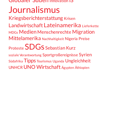
IS
Innovation
Journalismus
Kriegsberichterstattung
Krisen
Lateinamerika
Landwirtschaft
Lieferkette
Medien
Migration
Menschenrechte
MDGs
Mittelamerika
Nigeria
Preise
Nachhaltigkeit
SDGs
Sebastian Kurz
Proteste
Syrien
Sportgroßereignisse
soziale Verantwortung
Tipps
Ungleichheit
Südafrika
Tourismus
Uganda
UNO
Wirtschaft
UNHCR
Ägypten
Äthiopien