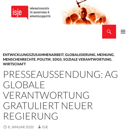
Suchen
isje
ZUM
PRIMÄR
INHALT
MENÜ
SPRINGEN
ENTWICKLUNGSZUSAMMENARBEIT
,
GLOBALISIERUNG
,
MEINUNG
,
MENSCHENRECHTE
,
POLITIK
,
SDGS
,
SOZIALE VERANTWORTUNG
,
WIRTSCHAFT
PRESSEAUSSENDUNG: AG
GLOBALE
VERANTWORTUNG
GRATULIERT NEUER
REGIERUNG
8. JANUAR 2020
ISJE