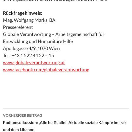
Rückfragehinweis:
Mag. Wolfgang Marks, BA
Pressereferent
Globale Verantwortung – Arbeitsgemeinschaft für
Entwicklung und Humanitäre Hilfe
Apollogasse 4/9, 1070 Wien
Tel.: +43 1 522 44 22 – 15
www.globaleverantwortung.at
www.facebook.com/globaleverantwortung
Beitrags-
VORHERIGER BEITRAG
Navigation
Podiumsdikussion: ‚Alle heißt alle!‘ Aktuelle soziale Kämpfe im Irak
und dem Libanon