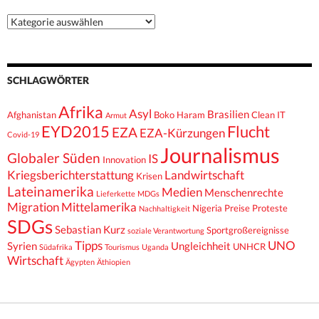
Kategorien
SCHLAGWÖRTER
Afrika
Asyl
Brasilien
Afghanistan
Boko Haram
Clean IT
Armut
EYD2015
Flucht
EZA
EZA-Kürzungen
Covid-19
Journalismus
Globaler Süden
IS
Innovation
Kriegsberichterstattung
Landwirtschaft
Krisen
Lateinamerika
Medien
Menschenrechte
Lieferkette
MDGs
Migration
Mittelamerika
Nigeria
Preise
Proteste
Nachhaltigkeit
SDGs
Sebastian Kurz
Sportgroßereignisse
soziale Verantwortung
Tipps
UNO
Syrien
Ungleichheit
UNHCR
Südafrika
Tourismus
Uganda
Wirtschaft
Ägypten
Äthiopien