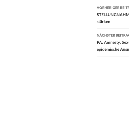
Beitrags-
VORHERIGER BEIT
Navigati
STELLUNGNAHME: 
stärken
NÄCHSTER BEITRA
PA: Amnesty: Sexu
epidemische Aus