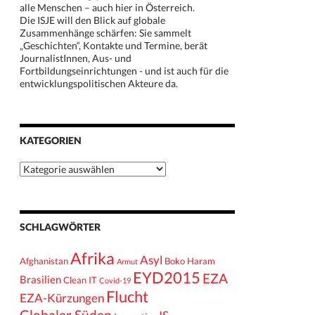
alle Menschen – auch hier in Österreich.
Die ISJE will den Blick auf globale
Zusammenhänge schärfen: Sie sammelt
„Geschichten“, Kontakte und Termine, berät
JournalistInnen, Aus- und
Fortbildungseinrichtungen - und ist auch für die
entwicklungspolitischen Akteure da.
KATEGORIEN
Kategorien
SCHLAGWÖRTER
Afrika
Asyl
Afghanistan
Boko Haram
Armut
EYD2015
EZA
Brasilien
Clean IT
Covid-19
Flucht
EZA-Kürzungen
Globaler Süden