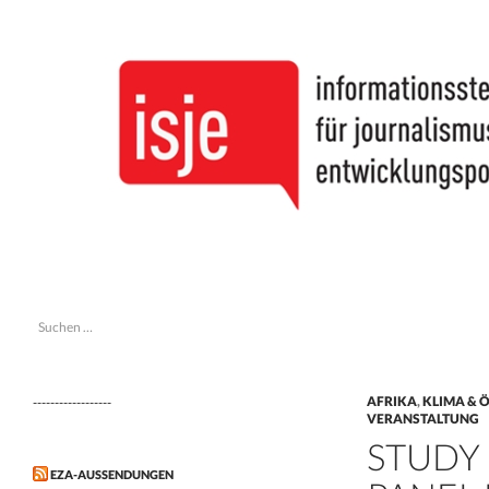
Suchen
isje
Suchen
informationsstelle journalismus &
nach:
entwicklungspolitik
AFRIKA
,
KLIMA & 
------------------
VERANSTALTUNG
STUDY
EZA-AUSSENDUNGEN