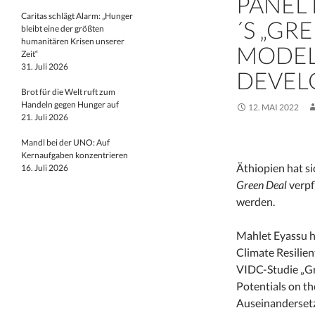
PANEL 
Caritas schlägt Alarm: „Hunger
´S „GR
bleibt eine der größten
humanitären Krisen unserer
MODEL
Zeit“
31. Juli 2026
DEVEL
Brot für die Welt ruft zum
Handeln gegen Hunger auf
12. MAI 2022
21. Juli 2026
Mandl bei der UNO: Auf
Kernaufgaben konzentrieren
Äthiopien hat s
16. Juli 2026
Green Deal
verpf
werden.
Mahlet Eyassu h
Climate Resilie
VIDC-Studie „Gre
Potentials on t
Auseinanderset