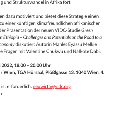
ng und Strukturwandel in Afrika fort.
n dazu motiviert und bietet diese Strategie einen
u einer künftigen klimafreundlichen afrikanischen
 der Präsentation der neuen VIDC-Studie
Green
in Ethiopia – Challenges and Potentials on the Road to a
Economy
diskutiert Autorin Mahlet Eyassu Melkie
re Fragen mit Valentine Chukwu und Nafkote Dabi.
 2022, 18.00 – 20.00 Uhr
 Wien, TGA Hörsaal, Plößlgasse 13, 1040 Wien, 4.
st erforderlich:
neuwirth@vidc.org
h