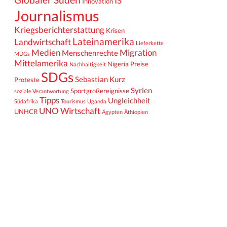
IS
Innovation
Journalismus
Kriegsberichterstattung
Krisen
Lateinamerika
Landwirtschaft
Lieferkette
Medien
Migration
Menschenrechte
MDGs
Mittelamerika
Nigeria
Preise
Nachhaltigkeit
SDGs
Sebastian Kurz
Proteste
Syrien
Sportgroßereignisse
soziale Verantwortung
Tipps
Ungleichheit
Südafrika
Tourismus
Uganda
UNO
Wirtschaft
UNHCR
Ägypten
Äthiopien