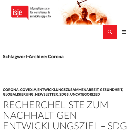
Suchen
isje
ZUM
PRIMÄR
INHALT
MENÜ
SPRINGEN
Schlagwort-Archive: Corona
CORONA
,
COVID19
,
ENTWICKLUNGSZUSAMMENARBEIT
,
GESUNDHEIT
,
GLOBALISIERUNG
,
NEWSLETTER
,
SDGS
,
UNCATEGORIZED
RECHERCHELISTE ZUM
NACHHALTIGEN
ENTWICKLUNGSZIEL – SDG