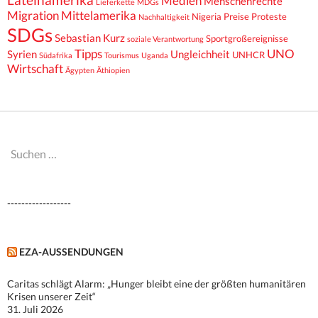
Medien
Menschenrechte
Lieferkette
MDGs
Migration
Mittelamerika
Nigeria
Preise
Proteste
Nachhaltigkeit
SDGs
Sebastian Kurz
Sportgroßereignisse
soziale Verantwortung
Tipps
UNO
Syrien
Ungleichheit
UNHCR
Südafrika
Tourismus
Uganda
Wirtschaft
Ägypten
Äthiopien
Suchen
nach:
------------------
EZA-AUSSENDUNGEN
Caritas schlägt Alarm: „Hunger bleibt eine der größten humanitären
Krisen unserer Zeit“
31. Juli 2026