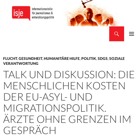
Suchen
isje
ZUM
PRIMÄR
INHALT
MENÜ
SPRINGEN
FLUCHT
,
GESUNDHEIT
,
HUMANITÄRE HILFE
,
POLITIK
,
SDGS
,
SOZIALE
VERANTWORTUNG
TALK UND DISKUSSION: DIE
MENSCHLICHEN KOSTEN
DER EU-ASYL- UND
MIGRATIONSPOLITIK.
ÄRZTE OHNE GRENZEN IM
GESPRÄCH