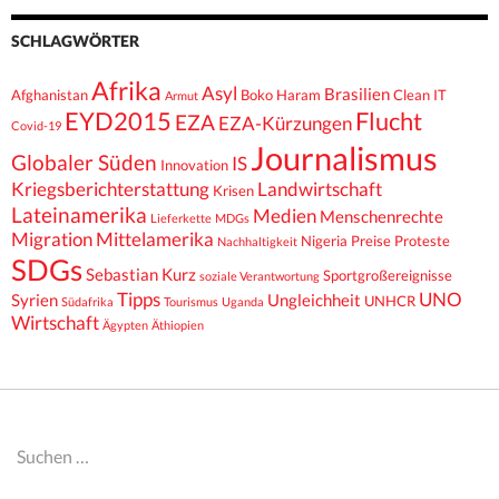
SCHLAGWÖRTER
Afrika
Asyl
Brasilien
Afghanistan
Boko Haram
Clean IT
Armut
EYD2015
Flucht
EZA
EZA-Kürzungen
Covid-19
Journalismus
Globaler Süden
IS
Innovation
Kriegsberichterstattung
Landwirtschaft
Krisen
Lateinamerika
Medien
Menschenrechte
Lieferkette
MDGs
Migration
Mittelamerika
Nigeria
Preise
Proteste
Nachhaltigkeit
SDGs
Sebastian Kurz
Sportgroßereignisse
soziale Verantwortung
Tipps
UNO
Syrien
Ungleichheit
UNHCR
Südafrika
Tourismus
Uganda
Wirtschaft
Ägypten
Äthiopien
Suchen
nach: