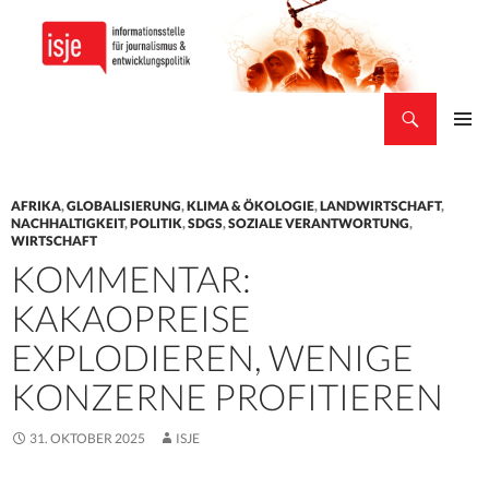
Suchen
isje
ZUM
PRIMÄR
INHALT
MENÜ
SPRINGEN
AFRIKA
,
GLOBALISIERUNG
,
KLIMA & ÖKOLOGIE
,
LANDWIRTSCHAFT
,
NACHHALTIGKEIT
,
POLITIK
,
SDGS
,
SOZIALE VERANTWORTUNG
,
WIRTSCHAFT
KOMMENTAR:
KAKAOPREISE
EXPLODIEREN, WENIGE
KONZERNE PROFITIEREN
31. OKTOBER 2025
ISJE