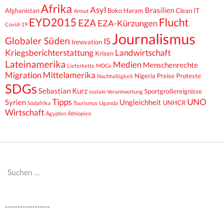
Afrika
Asyl
Brasilien
Afghanistan
Boko Haram
Clean IT
Armut
EYD2015
Flucht
EZA
EZA-Kürzungen
Covid-19
Journalismus
Globaler Süden
IS
Innovation
Kriegsberichterstattung
Landwirtschaft
Krisen
Lateinamerika
Medien
Menschenrechte
Lieferkette
MDGs
Migration
Mittelamerika
Nigeria
Preise
Proteste
Nachhaltigkeit
SDGs
Sebastian Kurz
Sportgroßereignisse
soziale Verantwortung
Tipps
UNO
Syrien
Ungleichheit
UNHCR
Südafrika
Tourismus
Uganda
Wirtschaft
Ägypten
Äthiopien
Suchen
nach:
------------------