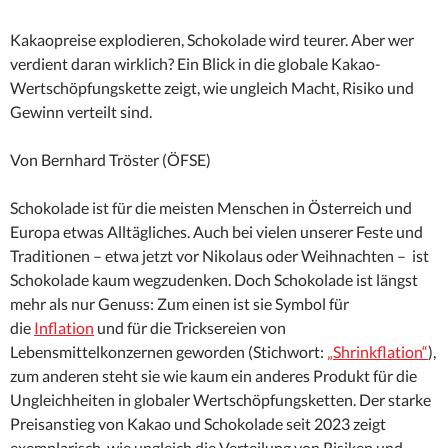
Kakaopreise explodieren, Schokolade wird teurer. Aber wer
verdient daran wirklich? Ein Blick in die globale Kakao-
Wertschöpfungskette zeigt, wie ungleich Macht, Risiko und
Gewinn verteilt sind.
Von Bernhard Tröster (ÖFSE)
Schokolade ist für die meisten Menschen in Österreich und
Europa etwas Alltägliches. Auch bei vielen unserer Feste und
Traditionen – etwa jetzt vor Nikolaus oder Weihnachten – ist
Schokolade kaum wegzudenken. Doch Schokolade ist längst
mehr als nur Genuss: Zum einen ist sie Symbol für
die
Inflation
und für die Tricksereien von
Lebensmittelkonzernen geworden (Stichwort:
„Shrinkflation“
),
zum anderen steht sie wie kaum ein anderes Produkt für die
Ungleichheiten in globaler Wertschöpfungsketten. Der starke
Preisanstieg von Kakao und Schokolade seit 2023 zeigt
exemplarisch, wie ungleich die Verteilung von Risiken und