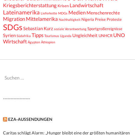
Kriegsberichterstattung
Landwirtschaft
Krisen
Lateinamerika
Medien
Menschenrechte
Lieferkette
MDGs
Migration
Mittelamerika
Nigeria
Preise
Proteste
Nachhaltigkeit
SDGs
Sebastian Kurz
Sportgroßereignisse
soziale Verantwortung
Tipps
UNO
Syrien
Ungleichheit
UNHCR
Südafrika
Tourismus
Uganda
Wirtschaft
Ägypten
Äthiopien
Suchen
nach:
------------------
EZA-AUSSENDUNGEN
Caritas schlägt Alarm: „Hunger bleibt eine der größten humanitären