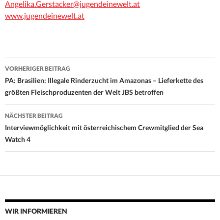
Angelika.Gerstacker@jugendeinewelt.at
www.jugendeinewelt.at
Beitrags-
VORHERIGER BEITRAG
Navigation
PA: Brasilien: Illegale Rinderzucht im Amazonas – Lieferkette des
größten Fleischproduzenten der Welt JBS betroffen
NÄCHSTER BEITRAG
Interviewmöglichkeit mit österreichischem Crewmitglied der Sea
Watch 4
WIR INFORMIEREN