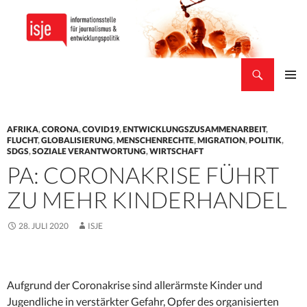
Suchen
isje
ZUM
PRIMÄR
INHALT
MENÜ
SPRINGEN
AFRIKA
,
CORONA
,
COVID19
,
ENTWICKLUNGSZUSAMMENARBEIT
,
FLUCHT
,
GLOBALISIERUNG
,
MENSCHENRECHTE
,
MIGRATION
,
POLITIK
,
SDGS
,
SOZIALE VERANTWORTUNG
,
WIRTSCHAFT
PA: CORONAKRISE FÜHRT
ZU MEHR KINDERHANDEL
28. JULI 2020
ISJE
Aufgrund der Coronakrise sind allerärmste Kinder und
Jugendliche in verstärkter Gefahr, Opfer des organisierten