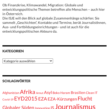
Ob Finanzkrise, Klimawandel, Migration: Globale und
entwicklungspolitische Themen betreffen alle Menschen – auch hier
in Österreich.
Die ISJE will den Blick auf globale Zusammenhänge schärfen: Sie
sammelt „Geschichten“, Kontakte und Termine, berät JournalistInnen,
Aus- und Fortbildungseinrichtungen - und ist auch für die
entwicklungspolitischen Akteure da.
KATEGORIEN
Kategorien
SCHLAGWÖRTER
Afrika
Asyl
Brasilien
Afghanistan
Boko Haram
Clean IT
Armut
EYD2015
Flucht
EZA
EZA-Kürzungen
Covid-19
Journalismus
Globaler Süden
IS
Innovation