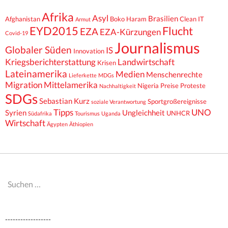
Afrika
Asyl
Brasilien
Afghanistan
Boko Haram
Clean IT
Armut
EYD2015
Flucht
EZA
EZA-Kürzungen
Covid-19
Journalismus
Globaler Süden
IS
Innovation
Kriegsberichterstattung
Landwirtschaft
Krisen
Lateinamerika
Medien
Menschenrechte
Lieferkette
MDGs
Migration
Mittelamerika
Nigeria
Preise
Proteste
Nachhaltigkeit
SDGs
Sebastian Kurz
Sportgroßereignisse
soziale Verantwortung
Tipps
UNO
Syrien
Ungleichheit
UNHCR
Südafrika
Tourismus
Uganda
Wirtschaft
Ägypten
Äthiopien
Suchen
nach:
------------------