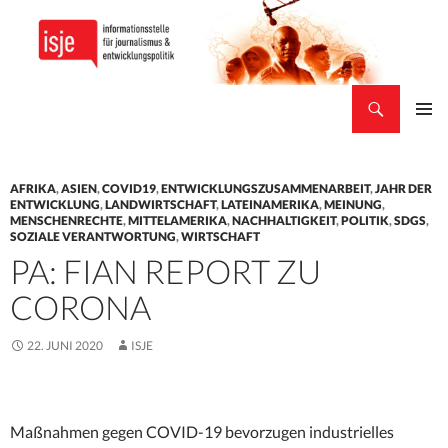
Suchen
isje
ZUM
PRIMÄR
INHALT
MENÜ
SPRINGEN
AFRIKA
,
ASIEN
,
COVID19
,
ENTWICKLUNGSZUSAMMENARBEIT
,
JAHR DER
ENTWICKLUNG
,
LANDWIRTSCHAFT
,
LATEINAMERIKA
,
MEINUNG
,
MENSCHENRECHTE
,
MITTELAMERIKA
,
NACHHALTIGKEIT
,
POLITIK
,
SDGS
,
SOZIALE VERANTWORTUNG
,
WIRTSCHAFT
PA: FIAN REPORT ZU
CORONA
22. JUNI 2020
ISJE
Maßnahmen gegen COVID-19 bevorzugen industrielles