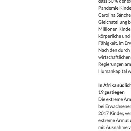
dass 50 % der e
Pandemie Kinder 
Carolina Sánche
Gleichstellung 
Millionen Kinder
körperliche und 
Fähigkeit, im E
Nach den durch 
wirtschaftlichen
Regierungen arm
Humankapital w
In Afrika südli
19 gestiegen
Die extreme Arm
bei Erwachsenen
2017 Kinder, ver
extreme Armut u
mit Ausnahme von