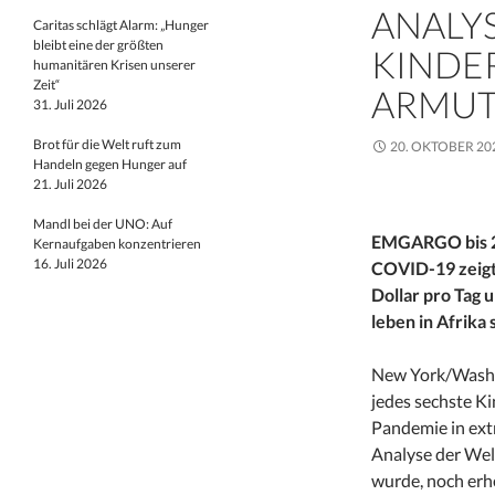
ANALYS
Caritas schlägt Alarm: „Hunger
bleibt eine der größten
KINDE
humanitären Krisen unserer
Zeit“
ARMU
31. Juli 2026
Brot für die Welt ruft zum
20. OKTOBER 20
Handeln gegen Hunger auf
21. Juli 2026
Mandl bei der UNO: Auf
EMGARGO bis 2
Kernaufgaben konzentrieren
16. Juli 2026
COVID-19 zeigt,
Dollar pro Tag 
leben in Afrika 
New York/Washi
jedes sechste Ki
Pandemie in ext
Analyse der Wel
wurde, noch erh