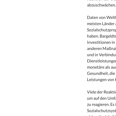
abzuschwächen.
Daten von Weltb
meisten Länder 
Sozialschutzpro
haben. Bargeldtr
Investitionen i
anderen Maßnah
und in Verbindu
Dienstleistunge
monetäre als au
Gesundheit, die
Leistungen von 
Viele der Reakti
um auf den Umfa
zu reagieren. Es
Sozialschutzsy