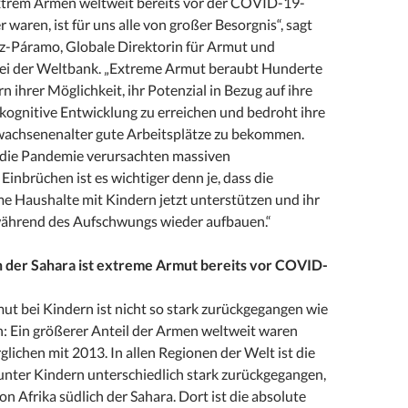
xtrem Armen weltweit bereits vor der COVID-19-
waren, ist für uns alle von großer Besorgnis“, sagt
z-Páramo, Globale Direktorin für Armut und
bei der Weltbank. „Extreme Armut beraubt Hunderte
n ihrer Möglichkeit, ihr Potenzial in Bezug auf ihre
kognitive Entwicklung zu erreichen und bedroht ihre
rwachsenenalter gute Arbeitsplätze zu bekommen.
die Pandemie verursachten massiven
 Einbrüchen ist es wichtiger denn je, dass die
e Haushalte mit Kindern jetzt unterstützen und ihr
ährend des Aufschwungs wieder aufbauen.“
ch der Sahara ist extreme Armut bereits vor COVID-
ut bei Kindern ist nicht so stark zurückgegangen wie
: Ein größerer Anteil der Armen weltweit waren
glichen mit 2013. In allen Regionen der Welt ist die
nter Kindern unterschiedlich stark zurückgegangen,
 Afrika südlich der Sahara. Dort ist die absolute