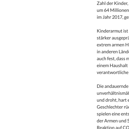
Zahl der Kinder,
um 64 Millionen
im Jahr 2017, ge
Kinderarmut ist 
stärker ausgeprä
extrem armen Ha
in anderen Lände
auch fest, dass 
einem Haushalt 
verantwortliche 
Die andauernde 
unverhältnismäß
und droht, hart 
Geschlechter r
spielen eine en
der Armen und S
Reaktion auf CO