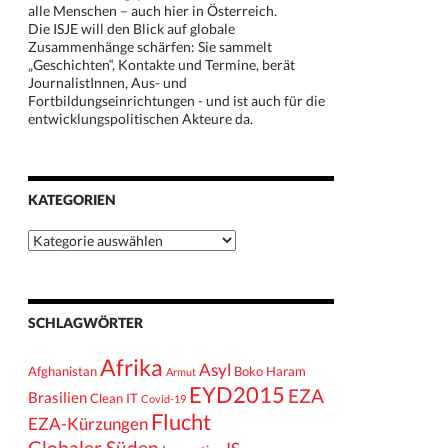
alle Menschen – auch hier in Österreich.
Die ISJE will den Blick auf globale
Zusammenhänge schärfen: Sie sammelt
„Geschichten“, Kontakte und Termine, berät
JournalistInnen, Aus- und
Fortbildungseinrichtungen - und ist auch für die
entwicklungspolitischen Akteure da.
KATEGORIEN
Kategorien
SCHLAGWÖRTER
Afrika
Asyl
Afghanistan
Boko Haram
Armut
EYD2015
EZA
Brasilien
Clean IT
Covid-19
Flucht
EZA-Kürzungen
Globaler Süden