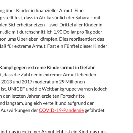
g über Kinder in finanzieller Armut: Eine
stellt fest, dass in Afrika südlich der Sahara – mit
len Sicherheitsnetzen – zwei Drittel aller Kinder in
, die mit durchschnittlich 1,90 Dollar pro Tag oder
son ums Überleben kämpfen. Dies repräsentiert das
aß für extreme Armut. Fast ein Fünftel dieser Kinder
m Kampf gegen extreme Kinderarmut in Gefahr
t, dass die Zahl der in extremer Armut lebenden
n 2013 und 2017 moderat um 29 Millionen
 ist. UNICEF und die Weltbankgruppe warnen jedoch
in den letzten Jahren erzielten Fortschritte
nd langsam, ungleich verteilt und aufgrund der
n Auswirkungen der
COVID-19-Pandemie
gefährdet
ind, das in extremer Armut lebt, ist ein Kind, das ums