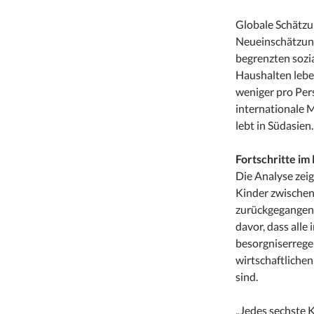
Globale Schätzun
Neueinschätzung 
begrenzten sozia
Haushalten leben
weniger pro Per
internationale M
lebt in Südasien.
Fortschritte i
Die Analyse zeig
Kinder zwische
zurückgegangen
davor, dass alle 
besorgniserrege
wirtschaftliche
sind.
„Jedes sechste K