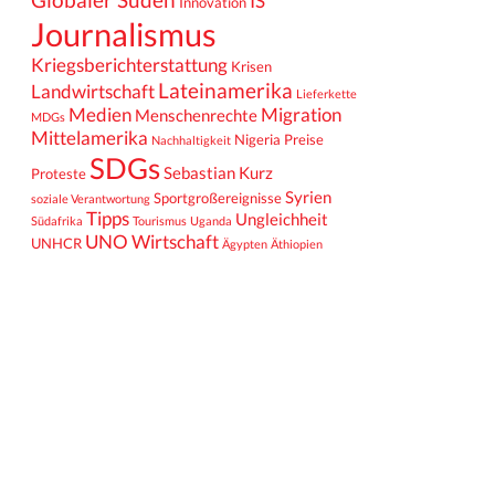
IS
Innovation
Journalismus
Kriegsberichterstattung
Krisen
Lateinamerika
Landwirtschaft
Lieferkette
Medien
Migration
Menschenrechte
MDGs
Mittelamerika
Nigeria
Preise
Nachhaltigkeit
SDGs
Sebastian Kurz
Proteste
Syrien
Sportgroßereignisse
soziale Verantwortung
Tipps
Ungleichheit
Südafrika
Tourismus
Uganda
UNO
Wirtschaft
UNHCR
Ägypten
Äthiopien