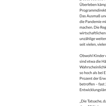
Überleben kämpf
Programmdirektor
Das Ausmaß und 
die Pandemie mit
machen. Die Reg
wirtschaftlichen
unzählige weiter
seit vielen, vie
Obwohl Kinder e
sind etwa die H
Wahrscheinlichke
so hoch als bei
Prozent der Erw
betroffen – fast
Entwicklungslän
„Die Tatsache, d