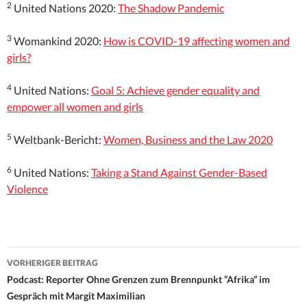
2
United Nations 2020:
The Shadow Pandemic
3
Womankind 2020:
How is COVID-19 affecting women and
girls?
4
United Nations:
Goal 5: Achieve gender equality and
empower all women and girls
5
Weltbank-Bericht:
Women, Business and the Law 2020
6
United Nations:
Taking a Stand Against Gender-Based
Violence
Beitrags-
VORHERIGER BEITRAG
Navigation
Podcast: Reporter Ohne Grenzen zum Brennpunkt “Afrika” im
Gespräch mit Margit Maximilian