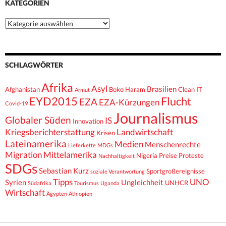
KATEGORIEN
Kategorien
SCHLAGWÖRTER
Afrika
Asyl
Brasilien
Afghanistan
Boko Haram
Clean IT
Armut
EYD2015
Flucht
EZA
EZA-Kürzungen
Covid-19
Journalismus
Globaler Süden
IS
Innovation
Kriegsberichterstattung
Landwirtschaft
Krisen
Lateinamerika
Medien
Menschenrechte
Lieferkette
MDGs
Migration
Mittelamerika
Nigeria
Preise
Proteste
Nachhaltigkeit
SDGs
Sebastian Kurz
Sportgroßereignisse
soziale Verantwortung
Tipps
UNO
Syrien
Ungleichheit
UNHCR
Südafrika
Tourismus
Uganda
Wirtschaft
Ägypten
Äthiopien