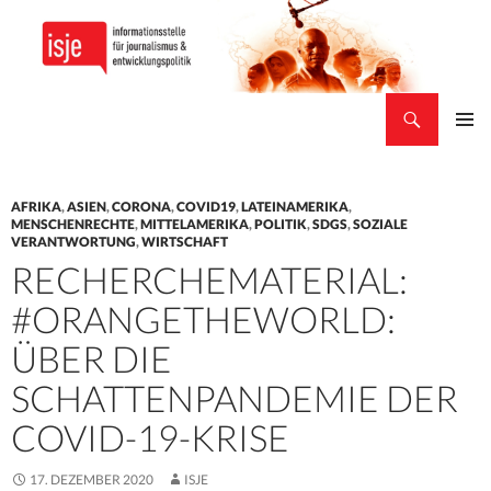
Suchen
isje
ZUM
PRIMÄR
INHALT
MENÜ
SPRINGEN
AFRIKA
,
ASIEN
,
CORONA
,
COVID19
,
LATEINAMERIKA
,
MENSCHENRECHTE
,
MITTELAMERIKA
,
POLITIK
,
SDGS
,
SOZIALE
VERANTWORTUNG
,
WIRTSCHAFT
RECHERCHEMATERIAL:
#ORANGETHEWORLD:
ÜBER DIE
SCHATTENPANDEMIE DER
COVID-19-KRISE
17. DEZEMBER 2020
ISJE