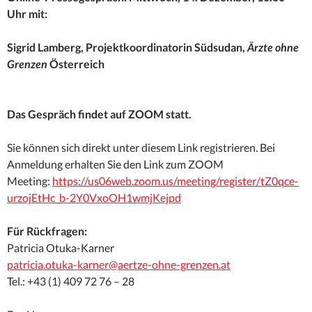
Uhr mit:
Sigrid Lamberg, Projektkoordinatorin Südsudan,
Ärzte ohne
Grenzen
Österreich
Das Gespräch findet auf ZOOM statt.
Sie können sich direkt unter diesem Link registrieren. Bei
Anmeldung erhalten Sie den Link zum ZOOM
Meeting:
https://us06web.zoom.us/meeting/register/tZ0qce-
urzojEtHc_b-2Y0VxoOH1wmjKejpd
Für Rückfragen:
Patricia Otuka-Karner
patricia.otuka-karner@aertze-ohne-grenzen.at
Tel.: +43 (1) 409 72 76 – 28