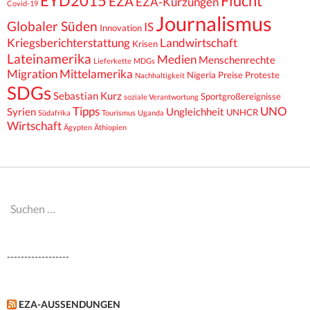
EYD2015
Flucht
EZA
EZA-Kürzungen
Covid-19
Journalismus
Globaler Süden
IS
Innovation
Kriegsberichterstattung
Landwirtschaft
Krisen
Lateinamerika
Medien
Menschenrechte
Lieferkette
MDGs
Migration
Mittelamerika
Nigeria
Preise
Proteste
Nachhaltigkeit
SDGs
Sebastian Kurz
Sportgroßereignisse
soziale Verantwortung
Tipps
UNO
Syrien
Ungleichheit
UNHCR
Südafrika
Tourismus
Uganda
Wirtschaft
Ägypten
Äthiopien
Suchen
nach:
------------------
EZA-AUSSENDUNGEN