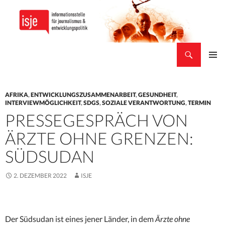
Suchen
isje
ZUM
PRIMÄR
INHALT
MENÜ
SPRINGEN
AFRIKA
,
ENTWICKLUNGSZUSAMMENARBEIT
,
GESUNDHEIT
,
INTERVIEWMÖGLICHKEIT
,
SDGS
,
SOZIALE VERANTWORTUNG
,
TERMIN
PRESSEGESPRÄCH VON
ÄRZTE OHNE GRENZEN:
SÜDSUDAN
2. DEZEMBER 2022
ISJE
Der Südsudan ist eines jener Länder, in dem
Ärzte ohne