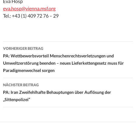
Eva Hosp
eva.hosp@vienna.msf.org
Tel.: +43 (1) 409 72 76 – 29
Beitrags-
VORHERIGER BEITRAG
Navigation
PA: Wettbewerbsvorteil Menschenrechtsverletzungen und
Umweltzerstörung beenden – neues Lieferkettengesetz muss für
Paradigmenwechsel sorgen
NÄCHSTER BEITRAG
PA: Iran Zweifehlhafte Behauptungen über Auflösung der
„Sittenpolizei“