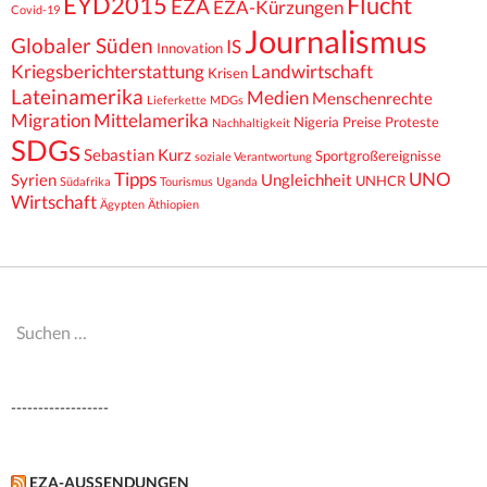
EYD2015
Flucht
EZA
EZA-Kürzungen
Covid-19
Journalismus
Globaler Süden
IS
Innovation
Kriegsberichterstattung
Landwirtschaft
Krisen
Lateinamerika
Medien
Menschenrechte
Lieferkette
MDGs
Migration
Mittelamerika
Nigeria
Preise
Proteste
Nachhaltigkeit
SDGs
Sebastian Kurz
Sportgroßereignisse
soziale Verantwortung
Tipps
UNO
Syrien
Ungleichheit
UNHCR
Südafrika
Tourismus
Uganda
Wirtschaft
Ägypten
Äthiopien
Suchen
nach:
------------------
EZA-AUSSENDUNGEN