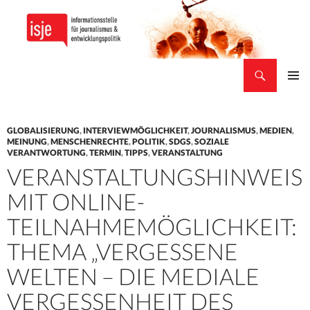
Suchen
isje
ZUM
PRIMÄR
INHALT
MENÜ
SPRINGEN
GLOBALISIERUNG
,
INTERVIEWMÖGLICHKEIT
,
JOURNALISMUS
,
MEDIEN
,
MEINUNG
,
MENSCHENRECHTE
,
POLITIK
,
SDGS
,
SOZIALE
VERANTWORTUNG
,
TERMIN
,
TIPPS
,
VERANSTALTUNG
VERANSTALTUNGSHINWEIS
MIT ONLINE-
TEILNAHMEMÖGLICHKEIT:
THEMA „VERGESSENE
WELTEN – DIE MEDIALE
VERGESSENHEIT DES