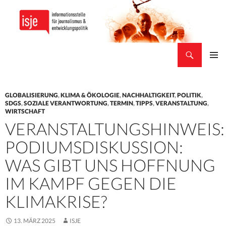
Suchen
isje
ZUM
PRIMÄR
INHALT
MENÜ
SPRINGEN
GLOBALISIERUNG
,
KLIMA & ÖKOLOGIE
,
NACHHALTIGKEIT
,
POLITIK
,
SDGS
,
SOZIALE VERANTWORTUNG
,
TERMIN
,
TIPPS
,
VERANSTALTUNG
,
WIRTSCHAFT
VERANSTALTUNGSHINWEIS:
PODIUMSDISKUSSION:
WAS GIBT UNS HOFFNUNG
IM KAMPF GEGEN DIE
KLIMAKRISE?
13. MÄRZ 2025
ISJE