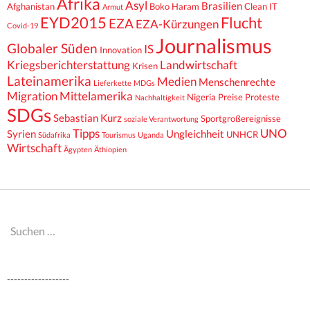
Afrika
Asyl
Brasilien
Afghanistan
Boko Haram
Clean IT
Armut
EYD2015
Flucht
EZA
EZA-Kürzungen
Covid-19
Journalismus
Globaler Süden
IS
Innovation
Kriegsberichterstattung
Landwirtschaft
Krisen
Lateinamerika
Medien
Menschenrechte
Lieferkette
MDGs
Migration
Mittelamerika
Nigeria
Preise
Proteste
Nachhaltigkeit
SDGs
Sebastian Kurz
Sportgroßereignisse
soziale Verantwortung
Tipps
UNO
Syrien
Ungleichheit
UNHCR
Südafrika
Tourismus
Uganda
Wirtschaft
Ägypten
Äthiopien
Suchen
nach:
------------------