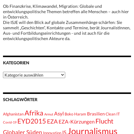
Ob Finanzkrise, Klimawandel, Migration: Globale und
entwicklungspolitische Themen betreffen alle Menschen – auch hier
in Österreich.
Die ISJE will den Blick auf globale Zusammenhänge schärfen: Sie
sammelt „Geschichten“, Kontakte und Termine, berät JournalistInnen,
Aus- und Fortbildungseinrichtungen - und ist auch für die
entwicklungspolitischen Akteure da.
KATEGORIEN
Kategorien
SCHLAGWÖRTER
Afrika
Asyl
Brasilien
Afghanistan
Boko Haram
Clean IT
Armut
EYD2015
Flucht
EZA
EZA-Kürzungen
Covid-19
Journalismus
Globaler Süden
IS
Innovation