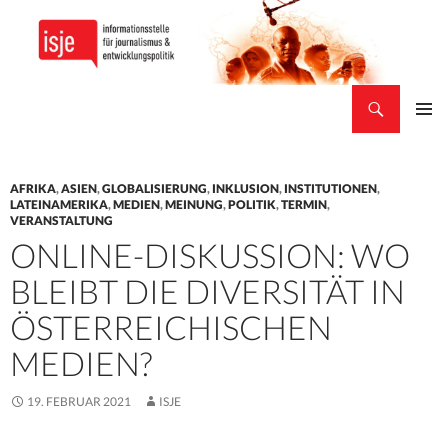
Suchen
isje
ZUM
PRIMÄR
INHALT
MENÜ
SPRINGEN
AFRIKA
,
ASIEN
,
GLOBALISIERUNG
,
INKLUSION
,
INSTITUTIONEN
,
LATEINAMERIKA
,
MEDIEN
,
MEINUNG
,
POLITIK
,
TERMIN
,
VERANSTALTUNG
ONLINE-DISKUSSION: WO
BLEIBT DIE DIVERSITÄT IN
ÖSTERREICHISCHEN
MEDIEN?
19. FEBRUAR 2021
ISJE