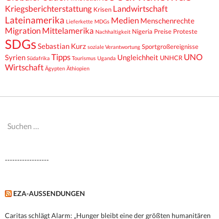
Kriegsberichterstattung
Landwirtschaft
Krisen
Lateinamerika
Medien
Menschenrechte
Lieferkette
MDGs
Migration
Mittelamerika
Nigeria
Preise
Proteste
Nachhaltigkeit
SDGs
Sebastian Kurz
Sportgroßereignisse
soziale Verantwortung
Tipps
UNO
Syrien
Ungleichheit
UNHCR
Südafrika
Tourismus
Uganda
Wirtschaft
Ägypten
Äthiopien
Suchen
nach:
------------------
EZA-AUSSENDUNGEN
Caritas schlägt Alarm: „Hunger bleibt eine der größten humanitären