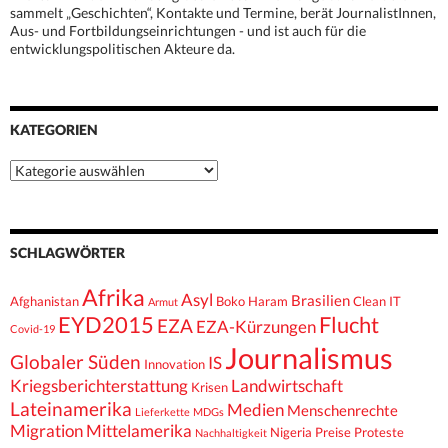
sammelt „Geschichten“, Kontakte und Termine, berät JournalistInnen,
Aus- und Fortbildungseinrichtungen - und ist auch für die
entwicklungspolitischen Akteure da.
KATEGORIEN
Kategorien
SCHLAGWÖRTER
Afrika
Asyl
Brasilien
Afghanistan
Boko Haram
Clean IT
Armut
EYD2015
Flucht
EZA
EZA-Kürzungen
Covid-19
Journalismus
Globaler Süden
IS
Innovation
Kriegsberichterstattung
Landwirtschaft
Krisen
Lateinamerika
Medien
Menschenrechte
Lieferkette
MDGs
Migration
Mittelamerika
Nigeria
Preise
Proteste
Nachhaltigkeit