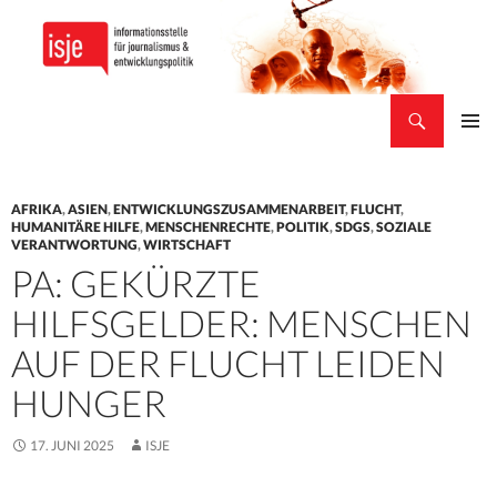
Suchen
isje
ZUM
PRIMÄR
INHALT
MENÜ
SPRINGEN
AFRIKA
,
ASIEN
,
ENTWICKLUNGSZUSAMMENARBEIT
,
FLUCHT
,
HUMANITÄRE HILFE
,
MENSCHENRECHTE
,
POLITIK
,
SDGS
,
SOZIALE
VERANTWORTUNG
,
WIRTSCHAFT
PA: GEKÜRZTE
HILFSGELDER: MENSCHEN
AUF DER FLUCHT LEIDEN
HUNGER
17. JUNI 2025
ISJE