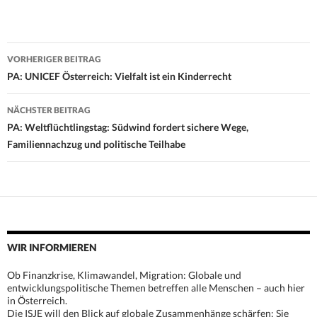
Beitrags-
VORHERIGER BEITRAG
Navigation
PA: UNICEF Österreich: Vielfalt ist ein Kinderrecht
NÄCHSTER BEITRAG
PA: Weltflüchtlingstag: Südwind fordert sichere Wege,
Familiennachzug und politische Teilhabe
WIR INFORMIEREN
Ob Finanzkrise, Klimawandel, Migration: Globale und
entwicklungspolitische Themen betreffen alle Menschen – auch hier
in Österreich.
Die ISJE will den Blick auf globale Zusammenhänge schärfen: Sie