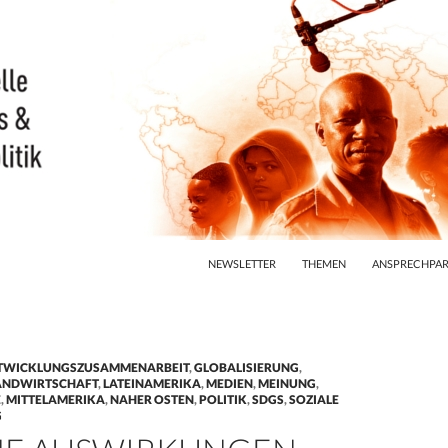
ZUM INHALT SPRINGEN
NEWSLETTER
THEMEN
ANSPRECHPAR
TWICKLUNGSZUSAMMENARBEIT
,
GLOBALISIERUNG
,
ANDWIRTSCHAFT
,
LATEINAMERIKA
,
MEDIEN
,
MEINUNG
,
E
,
MITTELAMERIKA
,
NAHER OSTEN
,
POLITIK
,
SDGS
,
SOZIALE
G