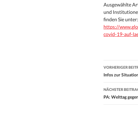
Ausgewählte Ar
und Institution
finden Sie unter:
https://www.gl
covid-19-auf-la
Beitrags-
VORHERIGER BEIT
Navigati
Infos zur Situati
NÄCHSTER BEITRA
PA: Welttag gege