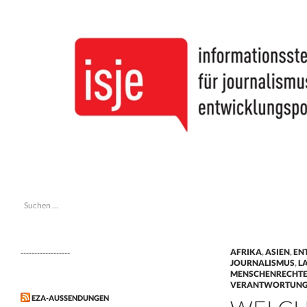
Suchen
isje
Suchen
informationsstelle journalismus &
nach:
entwicklungspolitik
AFRIKA
,
ASIEN
,
EN
------------------
JOURNALISMUS
,
L
MENSCHENRECHT
VERANTWORTUN
EZA-AUSSENDUNGEN