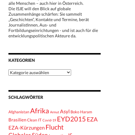
alle Menschen – auch hier in Österreich.
Die ISJE will den Blick auf globale
Zusammenhänge schärfen: Sie sammelt
„Geschichten“, Kontakte und Termine, berät
JournalistInnen, Aus- und
Fortbildungseinrichtungen - und ist auch für die
entwicklungspolitischen Akteure da.
KATEGORIEN
Kategorien
SCHLAGWÖRTER
Afrika
Asyl
Afghanistan
Boko Haram
Armut
EYD2015
EZA
Brasilien
Clean IT
Covid-19
Flucht
EZA-Kürzungen
Globaler Süden