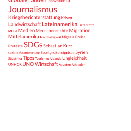
IS
Innovation
Journalismus
Kriegsberichterstattung
Krisen
Lateinamerika
Landwirtschaft
Lieferkette
Medien
Migration
Menschenrechte
MDGs
Mittelamerika
Nigeria
Preise
Nachhaltigkeit
SDGs
Sebastian Kurz
Proteste
Syrien
Sportgroßereignisse
soziale Verantwortung
Tipps
Ungleichheit
Südafrika
Tourismus
Uganda
UNO
Wirtschaft
UNHCR
Ägypten
Äthiopien