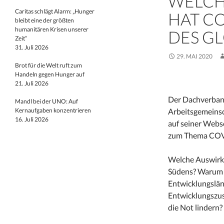
WELCH
Caritas schlägt Alarm: „Hunger
HAT CO
bleibt eine der größten
humanitären Krisen unserer
DES G
Zeit“
31. Juli 2026
29. MAI 2020
Brot für die Welt ruft zum
Handeln gegen Hunger auf
21. Juli 2026
Der Dachverb
Mandl bei der UNO: Auf
Kernaufgaben konzentrieren
Arbeitsgemeinsc
16. Juli 2026
auf seiner Webs
zum Thema COVI
Welche Auswirk
Südens? Warum i
Entwicklungslän
Entwicklungszus
die Not lindern?