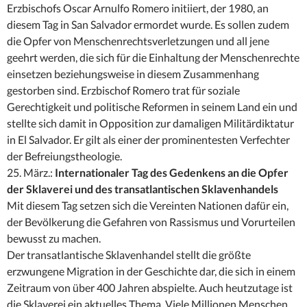
Erzbischofs Oscar Arnulfo Romero initiiert, der 1980, an
diesem Tag in San Salvador ermordet wurde. Es sollen zudem
die Opfer von Menschenrechtsverletzungen und all jene
geehrt werden, die sich für die Einhaltung der Menschenrechte
einsetzen beziehungsweise in diesem Zusammenhang
gestorben sind. Erzbischof Romero trat für soziale
Gerechtigkeit und politische Reformen in seinem Land ein und
stellte sich damit in Opposition zur damaligen Militärdiktatur
in El Salvador. Er gilt als einer der prominentesten Verfechter
der Befreiungstheologie.
25. März.:
Internationaler Tag des Gedenkens an die Opfer
der Sklaverei und des transatlantischen Sklavenhandels
Mit diesem Tag setzen sich die Vereinten Nationen dafür ein,
der Bevölkerung die Gefahren von Rassismus und Vorurteilen
bewusst zu machen.
Der transatlantische Sklavenhandel stellt die größte
erzwungene Migration in der Geschichte dar, die sich in einem
Zeitraum von über 400 Jahren abspielte. Auch heutzutage ist
die Sklaverei ein aktuelles Thema. Viele Millionen Menschen,