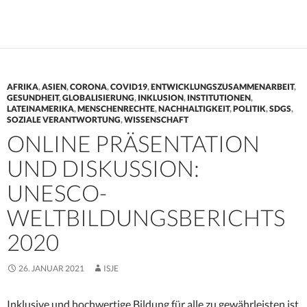
AFRIKA
,
ASIEN
,
CORONA
,
COVID19
,
ENTWICKLUNGSZUSAMMENARBEIT
,
GESUNDHEIT
,
GLOBALISIERUNG
,
INKLUSION
,
INSTITUTIONEN
,
LATEINAMERIKA
,
MENSCHENRECHTE
,
NACHHALTIGKEIT
,
POLITIK
,
SDGS
,
SOZIALE VERANTWORTUNG
,
WISSENSCHAFT
ONLINE PRÄSENTATION
UND DISKUSSION:
UNESCO-
WELTBILDUNGSBERICHTS
2020
26. JANUAR 2021
ISJE
Inklusive und hochwertige Bildung für alle zu gewährleisten ist