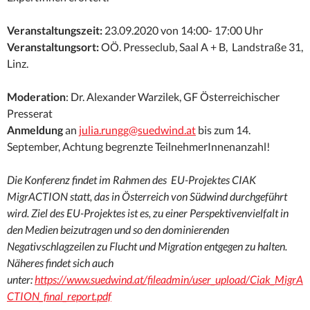
Veranstaltungszeit:
23.09.2020 von 14:00- 17:00 Uhr
Veranstaltungsort:
OÖ. Presseclub, Saal A + B, Landstraße 31,
Linz.
Moderation
:
Dr. Alexander Warzilek, GF Österreichischer
Presserat
Anmeldung
an
julia.rungg@suedwind.at
bis zum 14.
September, Achtung begrenzte TeilnehmerInnenanzahl!
Die Konferenz findet im Rahmen des EU-Projektes
CIAK
MigrACTION statt, das in Österreich von Südwind durchgeführt
wird. Ziel des EU-Projektes ist es, zu einer Perspektivenvielfalt in
den Medien beizutragen und so den dominierenden
Negativschlagzeilen zu Flucht und Migration entgegen zu halten.
Näheres findet sich auch
unter:
https://www.suedwind.at/fileadmin/user_upload/Ciak_MigrA
CTION_final_report.pdf