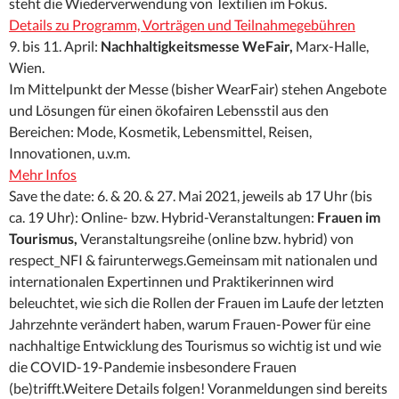
steht die Wiederverwendung von Textilien im Fokus.
Details zu Programm, Vorträgen und Teilnahmegebühren
9. bis 11. April:
Nachhaltigkeitsmesse WeFair,
Marx-Halle,
Wien.
Im Mittelpunkt der Messe (bisher WearFair) stehen Angebote
und Lösungen für einen ökofairen Lebensstil aus den
Bereichen: Mode, Kosmetik, Lebensmittel, Reisen,
Innovationen, u.v.m.
Mehr Infos
Save the date: 6. & 20. & 27. Mai 2021, jeweils ab 17 Uhr (bis
ca. 19 Uhr): Online- bzw. Hybrid-Veranstaltungen:
Frauen im
Tourismus,
Veranstaltungsreihe (online bzw. hybrid) von
respect_NFI & fairunterwegs.Gemeinsam mit nationalen und
internationalen Expertinnen und Praktikerinnen wird
beleuchtet, wie sich die Rollen der Frauen im Laufe der letzten
Jahrzehnte verändert haben, warum Frauen-Power für eine
nachhaltige Entwicklung des Tourismus so wichtig ist und wie
die COVID-19-Pandemie insbesondere Frauen
(be)trifft.Weitere Details folgen! Voranmeldungen sind bereits