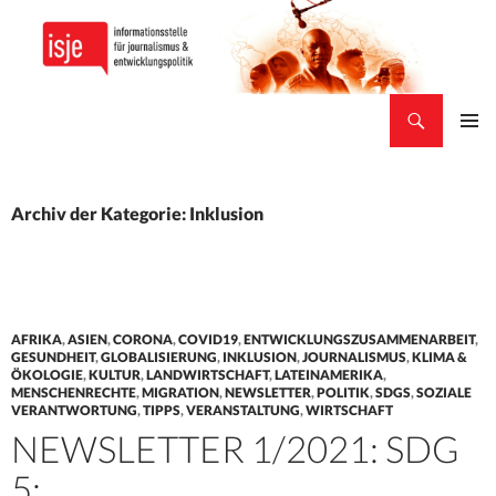
Suchen
isje
ZUM
PRIMÄR
INHALT
MENÜ
SPRINGEN
Archiv der Kategorie: Inklusion
AFRIKA
,
ASIEN
,
CORONA
,
COVID19
,
ENTWICKLUNGSZUSAMMENARBEIT
,
GESUNDHEIT
,
GLOBALISIERUNG
,
INKLUSION
,
JOURNALISMUS
,
KLIMA &
ÖKOLOGIE
,
KULTUR
,
LANDWIRTSCHAFT
,
LATEINAMERIKA
,
MENSCHENRECHTE
,
MIGRATION
,
NEWSLETTER
,
POLITIK
,
SDGS
,
SOZIALE
VERANTWORTUNG
,
TIPPS
,
VERANSTALTUNG
,
WIRTSCHAFT
NEWSLETTER 1/2021: SDG
5: