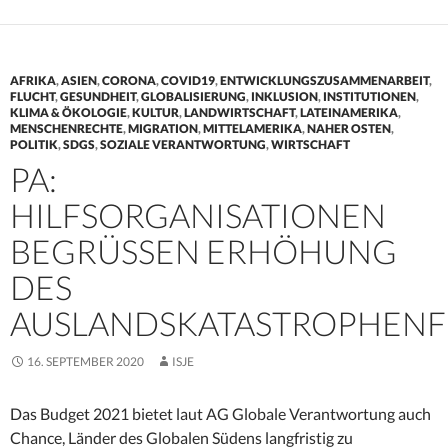
AFRIKA
,
ASIEN
,
CORONA
,
COVID19
,
ENTWICKLUNGSZUSAMMENARBEIT
,
FLUCHT
,
GESUNDHEIT
,
GLOBALISIERUNG
,
INKLUSION
,
INSTITUTIONEN
,
KLIMA & ÖKOLOGIE
,
KULTUR
,
LANDWIRTSCHAFT
,
LATEINAMERIKA
,
MENSCHENRECHTE
,
MIGRATION
,
MITTELAMERIKA
,
NAHER OSTEN
,
POLITIK
,
SDGS
,
SOZIALE VERANTWORTUNG
,
WIRTSCHAFT
PA:
HILFSORGANISATIONEN
BEGRÜSSEN ERHÖHUNG D
ES A
USLANDSKATASTROPHENF
16. SEPTEMBER 2020
ISJE
Das Budget 2021 bietet laut AG Globale Verantwortung auch
Chance, Länder des Globalen Südens langfristig zu