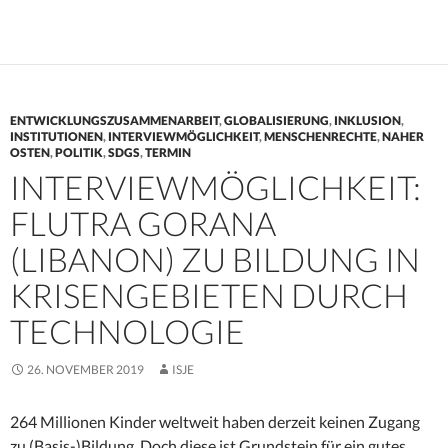
ENTWICKLUNGSZUSAMMENARBEIT
,
GLOBALISIERUNG
,
INKLUSION
,
INSTITUTIONEN
,
INTERVIEWMÖGLICHKEIT
,
MENSCHENRECHTE
,
NAHER
OSTEN
,
POLITIK
,
SDGS
,
TERMIN
INTERVIEWMÖGLICHKEIT:
FLUTRA GORANA
(LIBANON) ZU BILDUNG IN
KRISENGEBIETEN DURCH
TECHNOLOGIE
26. NOVEMBER 2019
ISJE
264 Millionen Kinder weltweit haben derzeit keinen Zugang
zu (Basis-)Bildung. Doch diese ist Grundstein für ein gutes